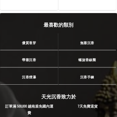
最喜歡的類別
優質香芽
無塞沉香
帶塞沉香
螺旋香線圈
沉香煙瀑
沉香手鍊
天光沉香致力於
訂單滿 500,000 越南盾免國內運
7天免費退貨
費