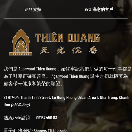
24/7 支持
99% 滿意的客戶
我們是 Agarwood Thien Quang，始終牢記我們所做的每一件事都是
為了引導正確和善良。 Agarwood Thien Quang 誕生之初就懷著為
顧客帶來健康和繁榮的願望。
STH17-04, Thanh Tinh Street, Le Hong Phong Urban Area 1, Nha Trang, Khanh
Hoa
(chỉ đường).
熱線/Zalo諮詢：
09167.456.83
電子商務網站:
Shopee
,
Tiki
,
Lazada