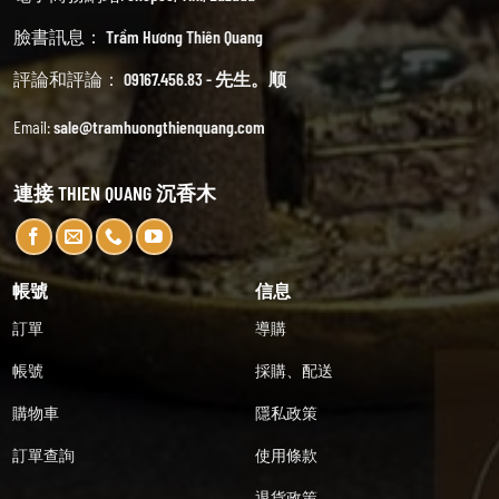
臉書訊息：
Trầm Hương Thiên Quang
評論和評論：
09167.456.83 - 先生。顺
Email:
sale@tramhuongthienquang.com
連接 THIEN QUANG 沉香木
帳號
信息
訂單
導購
帳號
採購、配送
購物車
隱私政策
訂單查詢
使用條款
退貨政策