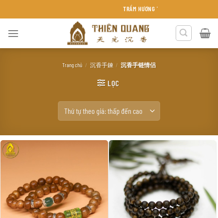
Chuyển
TRẦM HƯƠNG THIÊN QUANG KHÁNH HÒA
đến
nội
dung
Trang chủ
/
沉香手鍊
/
沉香手链情侣
LỌC