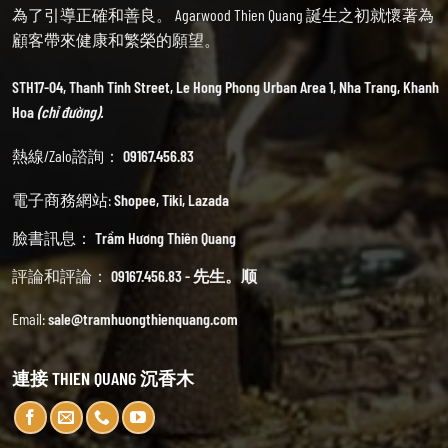
為了引導正確和善良。 Agarwood Thien Quang 誕生之初就懷著為
顧客帶來健康和繁榮的願望。
STH17-04, Thanh Tinh Street, Le Hong Phong Urban Area 1, Nha Trang, Khanh
Hoa
(chỉ đường).
熱線/Zalo諮詢：
09167.456.83
電子商務網站:
Shopee
,
Tiki
,
Lazada
臉書訊息：
Trầm Hương Thiên Quang
評論和評論：
09167.456.83 - 先生。顺
Email:
sale@tramhuongthienquang.com
連接 THIEN QUANG 沉香木