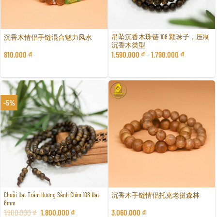
吊坠沉香木珠链 108 颗珠子，压制
沉香木情侣手链混合魅力风水
沉香木类型
810.000
₫
1.590.000
₫
–
1.790.000
₫
-5%
Chuỗi Hạt Trầm Hương Sánh Chìm 108 Hạt
沉香木手链情侣托克老挝森林
8mm
1.900.000
₫
1.800.000
₫
3.060.000
₫