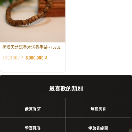
优质天然沉香木沉香手链 – TQB1.12
8.900.000
₫
8.000.000
₫
最喜歡的類別
優質香芽
無塞沉香
帶塞沉香
螺旋香線圈