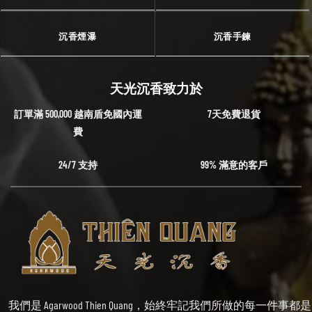
沉香煙瀑
沉香手鍊
天光沉香致力於
訂單滿 500,000 越南盾免國內運
7天免費退貨
費
24/7 支持
99% 滿意的客戶
我們是 Agarwood Thien Quang，始終牢記我們所做的每一件事都是