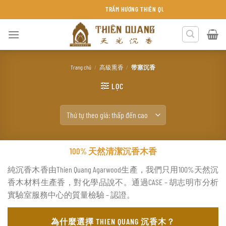
Chuyển
TRẦM HƯƠNG THIÊN QUANG KHÁNH HÒA
đến
nội
dung
Trang chủ
/
高級熏香
/
带塞沉香
LỌC
100% 天然清潔沉香木香
純沉香木香由Thien Quang Agarwood生產，我們只用100%天然沉
香木材料生產香，對化學品說不。通過CASE – 胡志明市分析
實驗室服務中心的質量檢驗 – 認證。
為什麼選擇 THIEN QUANG 沉香木？