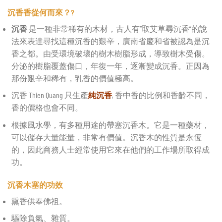
沉香香從何而來？?
沉香
是一種非常稀有的木材，古人有“取艾草尋沉香”的說
法來表達尋找這種沉香的艱辛，廣南省慶和省被認為是沉
香之都。由受環境破壞的樹木樹脂形成，導致樹木受傷。
分泌的樹脂覆蓋傷口，年復一年，逐漸變成沉香。正因為
那份艱辛和稀有，乳香的價值極高。
沉香 Thien Quang 只生產
純沉香
, 香中香的比例和香齡不同，
香的價格也會不同。
根據風水學，有多種用途的帶塞沉香木。它是一種藥材，
可以儲存大量能量，非常有價值。沉香木的性質是永恆
的，因此商務人士經常使用它來在他們的工作場所取得成
功。
沉香木塞的功效
熏香供奉佛祖。
驅除負氣、雜質。