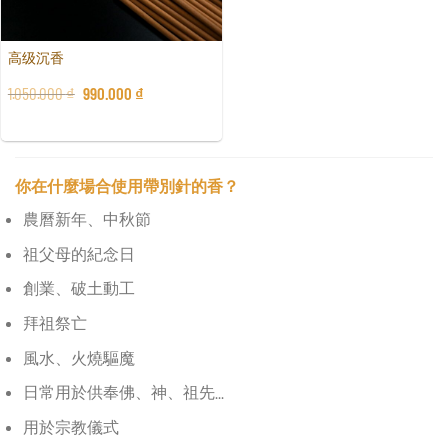
高级沉香
1.050.000
₫
990.000
₫
你在什麼場合使用帶別針的香？
農曆新年、中秋節
祖父母的紀念日
創業、破土動工
拜祖祭亡
風水、火燒驅魔
日常用於供奉佛、神、祖先...
用於宗教儀式