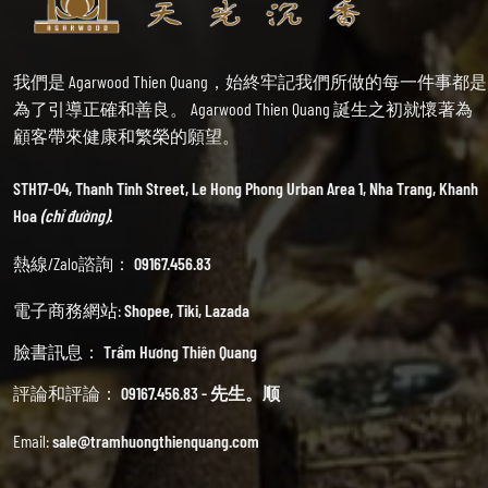
我們是 Agarwood Thien Quang，始終牢記我們所做的每一件事都是
為了引導正確和善良。 Agarwood Thien Quang 誕生之初就懷著為
顧客帶來健康和繁榮的願望。
STH17-04, Thanh Tinh Street, Le Hong Phong Urban Area 1, Nha Trang, Khanh
Hoa
(chỉ đường).
熱線/Zalo諮詢：
09167.456.83
電子商務網站:
Shopee
,
Tiki
,
Lazada
臉書訊息：
Trầm Hương Thiên Quang
評論和評論：
09167.456.83 - 先生。顺
Email:
sale@tramhuongthienquang.com