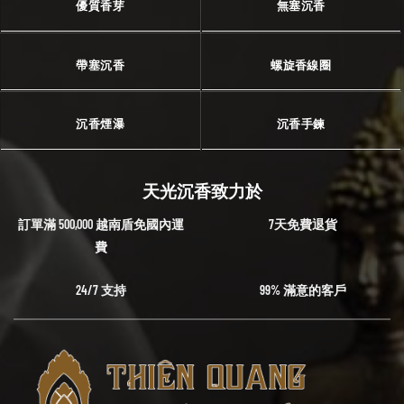
優質香芽
無塞沉香
帶塞沉香
螺旋香線圈
沉香煙瀑
沉香手鍊
天光沉香致力於
訂單滿 500,000 越南盾免國內運
7天免費退貨
費
24/7 支持
99% 滿意的客戶