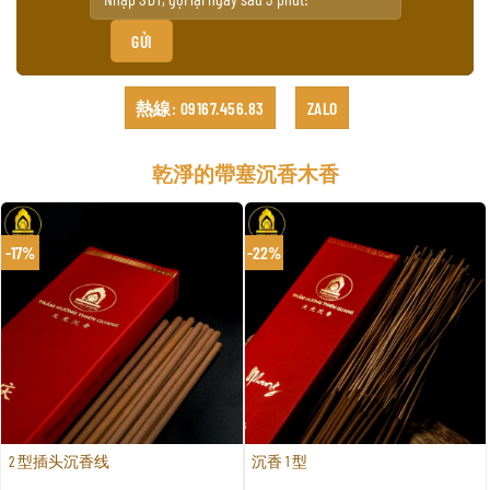
熱線: 09167.456.83
ZALO
乾淨的帶塞沉香木香
-17%
-22%
2 型插头沉香线
沉香 1 型