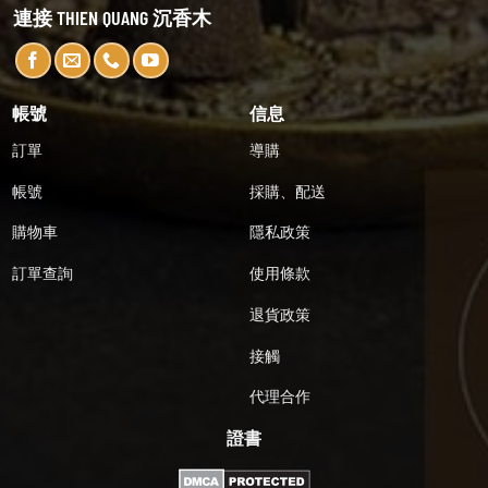
連接 THIEN QUANG 沉香木
帳號
信息
訂單
導購
帳號
採購、配送
購物車
隱私政策
訂單查詢
使用條款
退貨政策
接觸
代理合作
證書