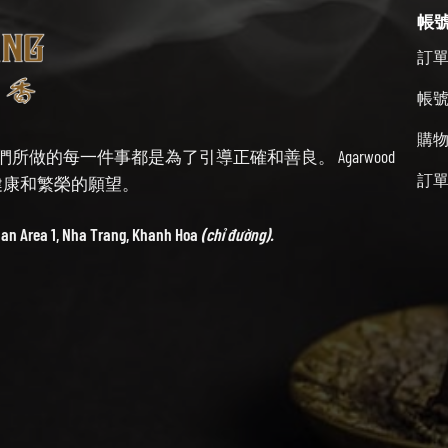
帳
訂
帳
購
始終牢記我們所做的每一件事都是為了引導正確和善良。 Agarwood
訂
帶來健康和繁榮的願望。
ban Area 1, Nha Trang, Khanh Hoa
(chỉ đường).