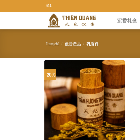
Chuyển
TRẦM HƯƠNG THIÊN QUA
đến
沉香礼盒
nội
dung
Trang chủ
/
低音產品
/
乳香件
-20%