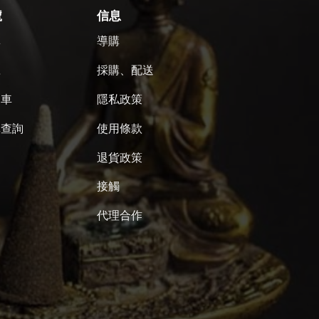
號
信息
單
導購
號
採購、配送
物車
隱私政策
單查詢
使用條款
退貨政策
接觸
代理合作