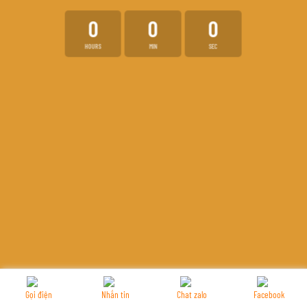
0
0
0
HOURS
MIN
SEC
Gọi điện
Nhắn tin
Chat zalo
Facebook