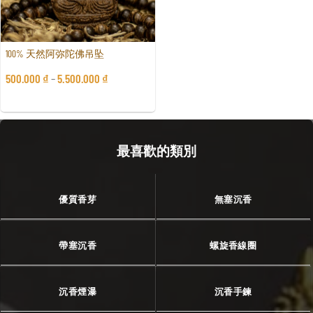
100% 天然阿弥陀佛吊坠
500.000
₫
–
5.500.000
₫
最喜歡的類別
優質香芽
無塞沉香
帶塞沉香
螺旋香線圈
沉香煙瀑
沉香手鍊