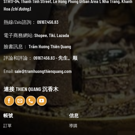
STH17-04, Thanh Tinh Street, Le Hong Phong Urban Area 1, Nha Trang, Khanh
Hoa
(chỉ đường).
熱線/Zalo諮詢：
09167.456.83
電子商務網站:
Shopee
,
Tiki
,
Lazada
臉書訊息：
Trầm Hương Thiên Quang
評論和評論：
09167.456.83 - 先生。顺
Email:
sale@tramhuongthienquang.com
連接 THIEN QUANG 沉香木
帳號
信息
訂單
導購