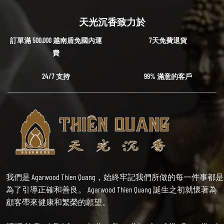
天光沉香致力於
訂單滿 500,000 越南盾免國內運
7天免費退貨
費
24/7 支持
99% 滿意的客戶
我們是 Agarwood Thien Quang，始終牢記我們所做的每一件事都是
為了引導正確和善良。 Agarwood Thien Quang 誕生之初就懷著為
顧客帶來健康和繁榮的願望。