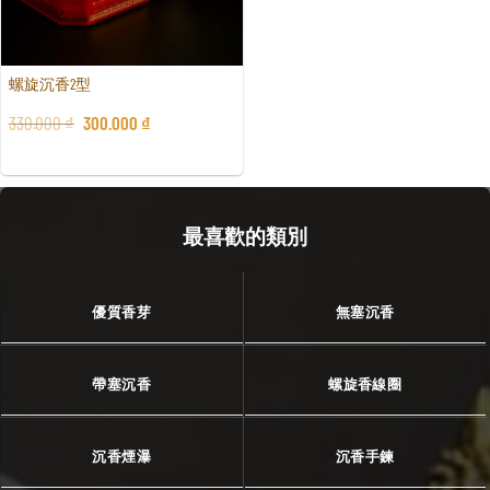
螺旋沉香2型
330.000
₫
300.000
₫
最喜歡的類別
優質香芽
無塞沉香
帶塞沉香
螺旋香線圈
沉香煙瀑
沉香手鍊