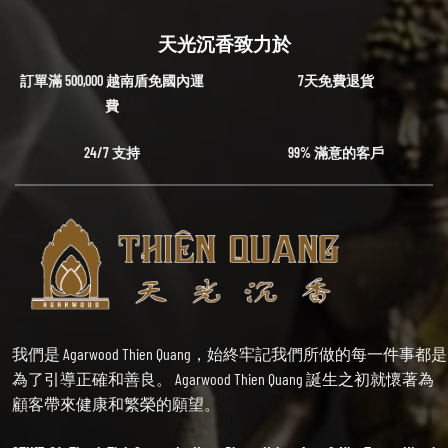
天光沉香致力於
訂單滿 500,000 越南盾免國內運
7天免費退貨
費
24/7 支持
99% 滿意的客戶
我們是 Agarwood Thien Quang，始終牢記我們所做的每一件事都是
為了引導正確和善良。 Agarwood Thien Quang 誕生之初就懷著為
顧客帶來健康和繁榮的願望。