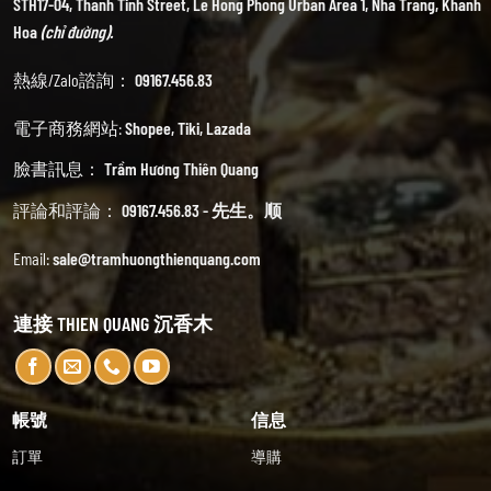
STH17-04, Thanh Tinh Street, Le Hong Phong Urban Area 1, Nha Trang, Khanh
Hoa
(chỉ đường).
熱線/Zalo諮詢：
09167.456.83
電子商務網站:
Shopee
,
Tiki
,
Lazada
臉書訊息：
Trầm Hương Thiên Quang
評論和評論：
09167.456.83 - 先生。顺
Email:
sale@tramhuongthienquang.com
連接 THIEN QUANG 沉香木
帳號
信息
訂單
導購