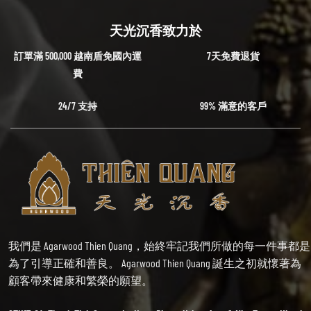
天光沉香致力於
訂單滿 500,000 越南盾免國內運
7天免費退貨
費
24/7 支持
99% 滿意的客戶
我們是 Agarwood Thien Quang，始終牢記我們所做的每一件事都是
為了引導正確和善良。 Agarwood Thien Quang 誕生之初就懷著為
顧客帶來健康和繁榮的願望。