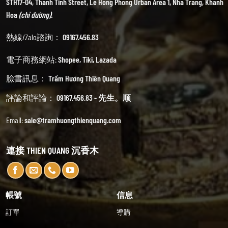
STH17-04, Thanh Tinh Street, Le Hong Phong Urban Area 1, Nha Trang, Khanh
Hoa
(chỉ đường).
熱線/Zalo諮詢：
09167.456.83
電子商務網站:
Shopee
,
Tiki
,
Lazada
臉書訊息：
Trầm Hương Thiên Quang
評論和評論：
09167.456.83 - 先生。顺
Email:
sale@tramhuongthienquang.com
連接 THIEN QUANG 沉香木
帳號
信息
訂單
導購