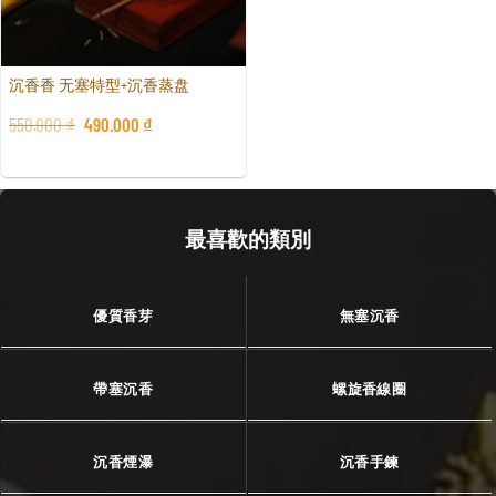
沉香香 无塞特型+沉香蒸盘
550.000
₫
490.000
₫
最喜歡的類別
優質香芽
無塞沉香
帶塞沉香
螺旋香線圈
沉香煙瀑
沉香手鍊