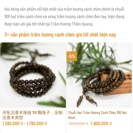
Hai dòng sản phẩm nổi bật nhất của trầm hương sánh chìm chính là chuỗi
108 hạt trầm sánh chìm và vòng trầm hương sánh chìm đeo tay, hiện đang
được bán với giá tốt nhất tại Trầm Hương Thiên Quang.
3+ sản phẩm trầm hương sánh chìm giá tốt nhất hiện nay
-5%
吊坠沉香木珠链 108 颗珠子，压制
Chuỗi Hạt Trầm Hương Sánh Chìm 108 Hạt
沉香木类型
8mm
1.590.000
₫
–
1.790.000
₫
1.900.000
₫
1.800.000
₫