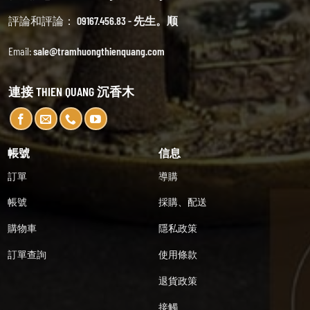
評論和評論：
09167.456.83 - 先生。顺
Email:
sale@tramhuongthienquang.com
連接 THIEN QUANG 沉香木
帳號
信息
訂單
導購
帳號
採購、配送
購物車
隱私政策
訂單查詢
使用條款
退貨政策
接觸