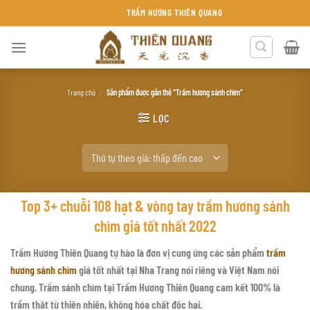
Chuyển
TRẦM HƯƠNG THIÊN QUANG KHÁNH HÒA
đến
nội
dung
Trang chủ
/
Sản phẩm được gắn thẻ “Trầm hương sánh chìm”
LỌC
Top 3+ chuỗi 108 hạt & vòng tay trầm hương sánh
chìm giá tốt nhất 2022
Trầm Hương Thiên Quang tự hào là đơn vị cung ứng các sản phẩm
trầm
hương sánh chìm
giá tốt nhất tại Nha Trang nói riêng và Việt Nam nói
chung. Trầm sánh chìm tại Trầm Hương Thiên Quang cam kết 100% là
trầm thật từ thiên nhiên, không hóa chất độc hại.