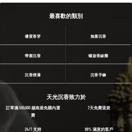
最喜歡的類別
優質香芽
無塞沉香
帶塞沉香
螺旋香線圈
沉香煙瀑
沉香手鍊
天光沉香致力於
訂單滿 500,000 越南盾免國內運
7天免費退貨
費
24/7 支持
99% 滿意的客戶