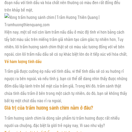
đoạn nấu với tinh dầu và hóa chất nên thường có màu đen rất đồng đều
trên khắp bề mặt.
Hiện nay, một số nơi còn làm trầm nấu dầu ở mức độ tinh vi hơn bằng cách
tẩy bớt màu sắc trên miếng trầm giả nhằm tạo cảm giác tự nhiên hơn. Tuy
nhiên, lõi trầm hương sánh chìm thật sẽ có màu sắc tương đồng với vẻ bên
ngoài, còn lõi trầm nấu dầu sẽ có sự khác biệt lớn do ít tiếp xúc với hóa chất.
Về hàm lượng tinh dầu
Trầm giả được cưỡng ép nấu với tinh dầu, vì thế tinh dầu sẽ có xu hướng rỉ
ngược ra bên ngoài, và nếu tinh ý, bạn có thể dễ dàng nhìn thấy được những
đốm dầu lấp lánh trên bề mặt của trầm giả. Trong khi đó, trầm sánh thật
chứa tinh dầu trầm ở bên trong một cách tự nhiên, do đó, bạn sẽ không thấy
bất kỳ một chút dầu nào rỉ ra ngoài.
Giá trị của trầm hương sánh chìm nằm ở đâu?
Trầm hương sánh chìm là dòng sản phẩm từ trầm hương được rất nhiều
người ưa chuộng, đặc biệt là giới trẻ ngày nay. Vì sao như vậy?