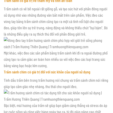
Trầm sánh có giá trị về thẩm mỹ và tính an toàn
Trầm sánh có vẻ bề ngoài rất giống gỗ, và tạo sức hút với phần đông người
sử dụng nhờ vào những đường vân bắt mắt trên sản phẩm. Việc đeo các
vòng tay bằng trầm sánh chìm cũng tạo ra một cá tính nổi bật cho người
đeo, giúp tôn lên sự trẻ trung, năng động và không thiếu chút "bụi bặm". Đó
là những điều gây ra sự thích thú đối với phần đông giới trẻ.
Mặt khác, việc đeo các sản phẩm bằng trầm sánh khi đi ra ngoài đường phố
cũng tạo ra cảm giác an toàn hơn nhiều so với việc đeo các loại trang sức
bằng vàng bạc hoặc kim cương.
Trầm sánh chìm có giá trị đối với sức khỏe của người sử dụng
Tinh dầu trầm bên trong trầm hương nói chung và trầm sánh chìm nói riêng
giúp tạo cảm giác nhẹ nhàng, thư thái cho người đeo.
Đặc biệt, mùi hương của trầm sẽ giúp bạn giảm căng thẳng và stress do áp
lực cuộc sống và công việc hàng ngày tạo ra, từ đó giúp nâng cao chất