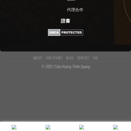
代理合作
證書
ABOUT
OUR STORES
BLOG
CONTACT
FAQ
© 2021 | Trầm Hương Thiên Quang