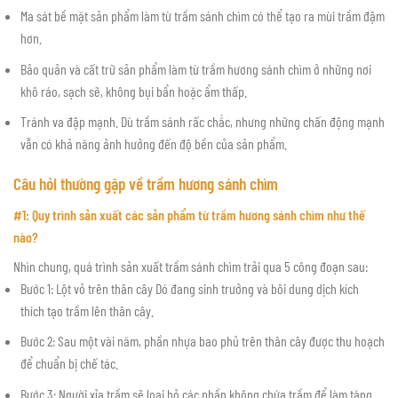
Ma sát bề mặt sản phẩm làm từ trầm sánh chìm có thể tạo ra mùi trầm đậm
hơn.
Bảo quản và cất trữ sản phẩm làm từ trầm hương sánh chìm ở những nơi
khô ráo, sạch sẽ, không bụi bẩn hoặc ẩm thấp.
Tránh va đập mạnh. Dù trầm sánh rấc chắc, nhưng những chấn động mạnh
vẫn có khả năng ảnh hưởng đến độ bền của sản phẩm.
Câu hỏi thường gặp về trầm hương sánh chìm
#1: Quy trình sản xuất các sản phẩm từ trầm hương sánh chìm như thế
nào?
Nhìn chung, quá trình sản xuất trầm sánh chìm trải qua 5 công đoạn sau:
Bước 1: Lột vỏ trên thân cây Dó đang sinh trưởng và bôi dung dịch kích
thích tạo trầm lên thân cây.
Bước 2: Sau một vài năm, phần nhựa bao phủ trên thân cây được thu hoạch
để chuẩn bị chế tác.
Bước 3: Người xỉa trầm sẽ loại bỏ các phần không chứa trầm để làm tăng