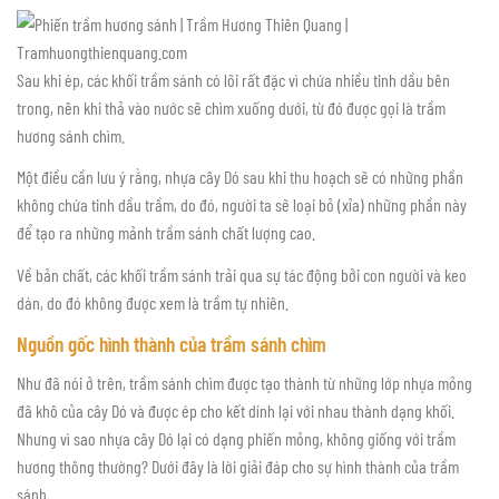
Sau khi ép, các khối trầm sánh có lõi rất đặc vì chứa nhiều tinh dầu bên
trong, nên khi thả vào nước sẽ chìm xuống dưới, từ đó được gọi là trầm
hương sánh chìm.
Một điều cần lưu ý rằng, nhựa cây Dó sau khi thu hoạch sẽ có những phần
không chứa tinh dầu trầm, do đó, người ta sẽ loại bỏ (xỉa) những phần này
để tạo ra những mảnh trầm sánh chất lượng cao.
Về bản chất, các khối trầm sánh trải qua sự tác động bởi con người và keo
dán, do đó không được xem là trầm tự nhiên.
Nguồn gốc hình thành của trầm sánh chìm
Như đã nói ở trên, trầm sánh chìm được tạo thành từ những lớp nhựa mỏng
đã khô của cây Dó và được ép cho kết dính lại với nhau thành dạng khối.
Nhưng vì sao nhựa cây Dó lại có dạng phiến mỏng, không giống với trầm
hương thông thường? Dưới đây là lời giải đáp cho sự hình thành của trầm
sánh.