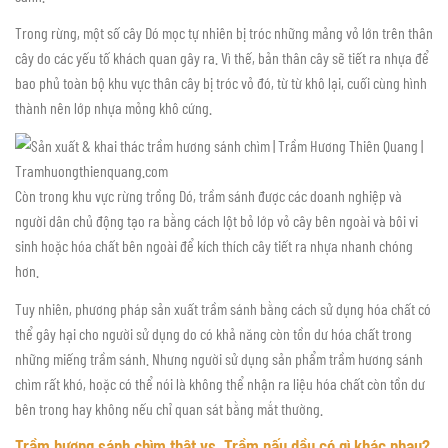
Trong rừng, một số cây Dó mọc tự nhiên bị tróc những mảng vỏ lớn trên thân
cây do các yếu tố khách quan gây ra. Vì thế, bản thân cây sẽ tiết ra nhựa để
bao phủ toàn bộ khu vực thân cây bị tróc vỏ đó, từ từ khô lại, cuối cùng hình
thành nên lớp nhựa mỏng khô cứng.
Còn trong khu vực rừng trồng Dó, trầm sánh được các doanh nghiệp và
người dân chủ động tạo ra bằng cách lột bỏ lớp vỏ cây bên ngoài và bôi vi
sinh hoặc hóa chất bên ngoài để kích thích cây tiết ra nhựa nhanh chóng
hơn.
Tuy nhiên, phương pháp sản xuất trầm sánh bằng cách sử dụng hóa chất có
thể gây hại cho người sử dụng do có khả năng còn tồn dư hóa chất trong
những miếng trầm sánh. Nhưng người sử dụng sản phẩm trầm hương sánh
chìm rất khó, hoặc có thể nói là không thể nhận ra liệu hóa chất còn tồn dư
bên trong hay không nếu chỉ quan sát bằng mắt thường.
Trầm hương sánh chìm thật vs. Trầm nấu dầu có gì khác nhau?