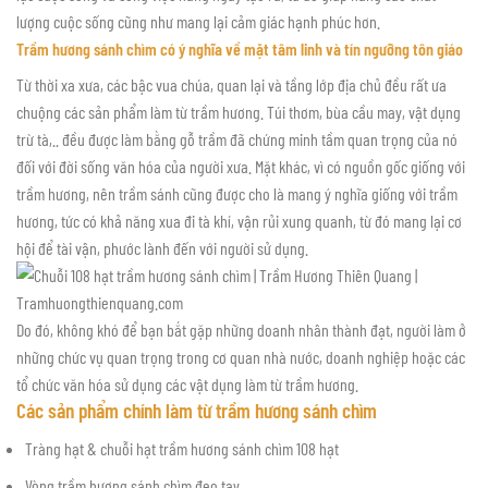
lượng cuộc sống cũng như mang lại cảm giác hạnh phúc hơn.
Trầm hương sánh chìm có ý nghĩa về mặt tâm linh và tín ngưỡng tôn giáo
Từ thời xa xưa, các bậc vua chúa, quan lại và tầng lớp địa chủ đều rất ưa
chuộng các sản phẩm làm từ trầm hương. Túi thơm, bùa cầu may, vật dụng
trừ tà,.. đều được làm bằng gỗ trầm đã chứng minh tầm quan trọng của nó
đối với đời sống văn hóa của người xưa. Mặt khác, vì có nguồn gốc giống với
trầm hương, nên trầm sánh cũng được cho là mang ý nghĩa giống với trầm
hương, tức có khả năng xua đi tà khí, vận rủi xung quanh, từ đó mang lại cơ
hội để tài vận, phước lành đến với người sử dụng.
Do đó, không khó để bạn bắt gặp những doanh nhân thành đạt, người làm ở
những chức vụ quan trọng trong cơ quan nhà nước, doanh nghiệp hoặc các
tổ chức văn hóa sử dụng các vật dụng làm từ trầm hương.
Các sản phẩm chính làm từ trầm hương sánh chìm
Tràng hạt & chuỗi hạt trầm hương sánh chìm 108 hạt
Vòng trầm hương sánh chìm đeo tay