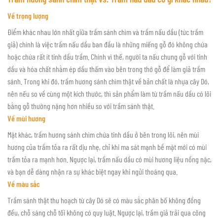
Về trọng lượng
Điểm khác nhau lớn nhất giữa trầm sánh chìm và trầm nấu dầu (tức trầm
giả) chính là việc trầm nấu dầu ban đầu là những miếng gỗ đó không chứa
hoặc chứa rất ít tinh dầu trầm. Chính vì thế, người ta nấu chung gỗ với tinh
dầu và hóa chất nhằm ép dầu thấm vào bên trong thớ gỗ để làm giả trầm
sánh. Trong khi đó, trầm hương sánh chìm thật về bản chất là nhựa cây Dó,
nên nếu so về cùng một kích thước, thì sản phẩm làm từ trầm nấu dầu có lõi
bằng gỗ thường nặng hơn nhiều so với trầm sánh thật.
Về mùi hương
Mặt khác, trầm hương sánh chìm chứa tinh dầu ở bên trong lõi, nên mùi
hương của trầm tỏa ra rất dịu nhẹ, chỉ khi ma sát mạnh bề mặt mới có mùi
trầm tỏa ra mạnh hơn. Ngược lại, trầm nấu dầu có mùi hương liệu nồng nặc,
và bạn dễ dàng nhận ra sự khác biệt ngay khi ngửi thoáng qua.
Về màu sắc
Trầm sánh thật thu hoạch từ cây Dó sẽ có màu sắc phân bố không đồng
đều, chỗ sáng chỗ tối không có quy luật. Ngược lại, trầm giả trải qua công