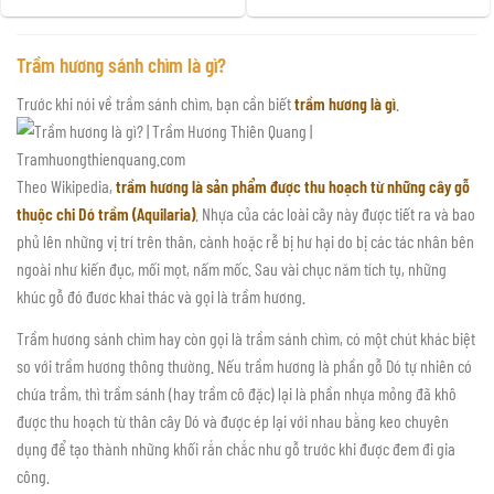
Trầm hương sánh chìm là gì?
Trước khi nói về trầm sánh chìm, bạn cần biết
trầm hương là gì
.
Theo Wikipedia,
trầm hương là sản phẩm được thu hoạch từ những cây gỗ
thuộc chi Dó trầm (Aquilaria)
. Nhựa của các loài cây này được tiết ra và bao
phủ lên những vị trí trên thân, cành hoặc rễ bị hư hại do bị các tác nhân bên
ngoài như kiến đục, mối mọt, nấm mốc. Sau vài chục năm tích tụ, những
khúc gỗ đó đươc khai thác và gọi là trầm hương.
Trầm hương sánh chìm hay còn gọi là trầm sánh chìm, có một chút khác biệt
so với trầm hương thông thường. Nếu trầm hương là phần gỗ Dó tự nhiên có
chứa trầm, thì trầm sánh (hay trầm cô đặc) lại là phần nhựa mỏng đã khô
được thu hoạch từ thân cây Dó và được ép lại với nhau bằng keo chuyên
dụng để tạo thành những khối rắn chắc như gỗ trước khi được đem đi gia
công.