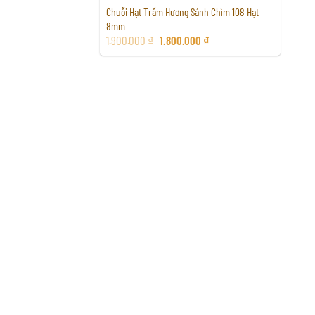
Chuỗi Hạt Trầm Hương Sánh Chìm 108 Hạt
8mm
1.900.000
₫
1.800.000
₫