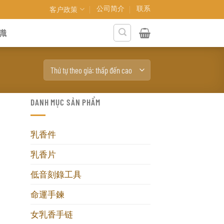
公司简介
联系
客户政策
識
DANH MỤC SẢN PHẨM
乳香件
乳香片
低音刻錄工具
命運手鍊
女乳香手链