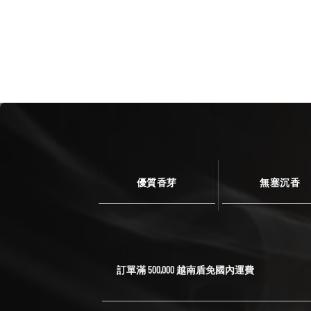
優質香芽
無塞沉香
訂單滿 500,000 越南盾免國內運費