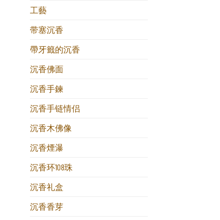
工藝
带塞沉香
帶牙籤的沉香
沉香佛面
沉香手鍊
沉香手链情侣
沉香木佛像
沉香煙瀑
沉香环108珠
沉香礼盒
沉香香芽