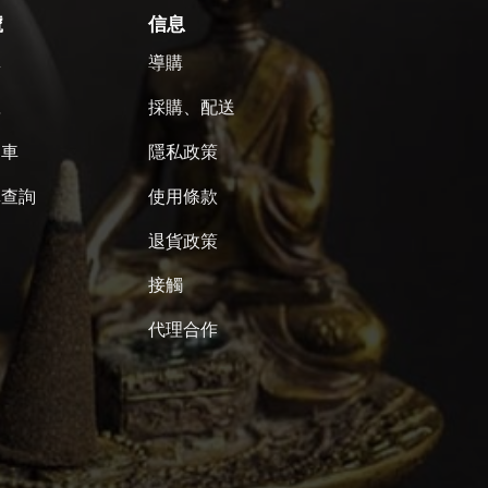
號
信息
單
導購
號
採購、配送
物車
隱私政策
單查詢
使用條款
退貨政策
接觸
代理合作