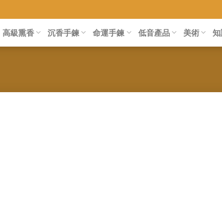
高級熏香
沉香手鍊
命運手鍊
低音產品
美術
知