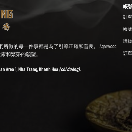
帳
訂
帳
購
始終牢記我們所做的每一件事都是為了引導正確和善良。 Agarwood
訂
帶來健康和繁榮的願望。
ban Area 1, Nha Trang, Khanh Hoa
(chỉ đường).