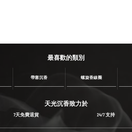
最喜歡的類別
帶塞沉香
螺旋香線圈
天光沉香致力於
7天免費退貨
24/7 支持