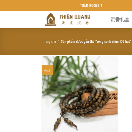
Chuyển
TRẦM HƯƠNG THIÊN QUANG KHÁNH HÒA
đến
沉香礼盒
nội
dung
Trang chủ
/
Sản phẩm được gắn thẻ “vong sanh chim 108 hat”
-5%