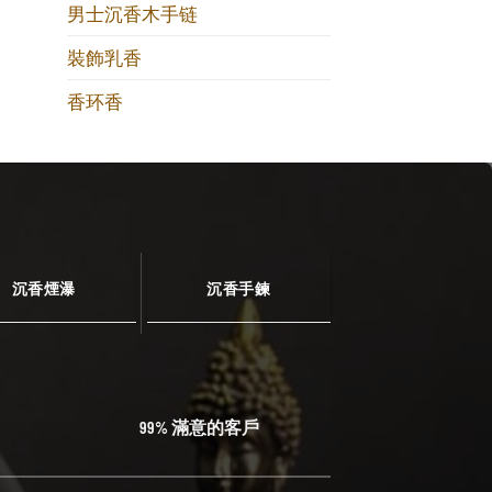
男士沉香木手链
裝飾乳香
香环香
沉香煙瀑
沉香手鍊
99% 滿意的客戶