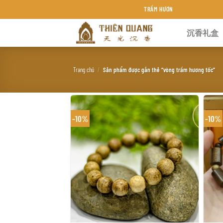
Chuyển
TRẦM HƯƠNG THIÊN QUANG KHÁNH HÒA
đến
沉香礼盒
nội
dung
Trang chủ
/
Sản phẩm được gắn thẻ “vòng trầm hương tốc”
-10%
-10%