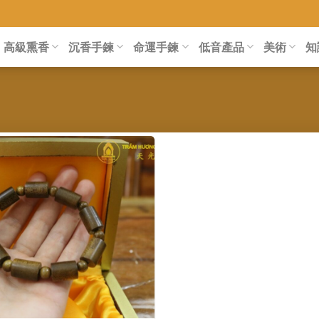
高級熏香
沉香手鍊
命運手鍊
低音產品
美術
知