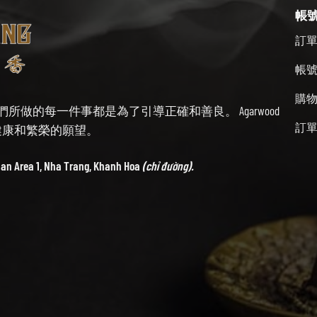
帳
訂
帳
購
始終牢記我們所做的每一件事都是為了引導正確和善良。 Agarwood
訂
帶來健康和繁榮的願望。
ban Area 1, Nha Trang, Khanh Hoa
(chỉ đường).