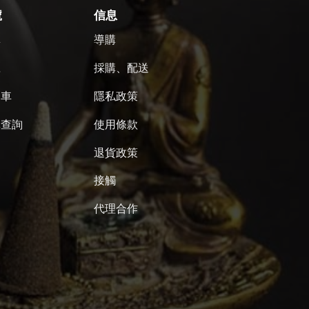
號
信息
單
導購
號
採購、配送
物車
隱私政策
單查詢
使用條款
退貨政策
接觸
代理合作