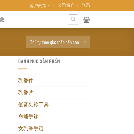
公司简介
联系
客户政策
識
DANH MỤC SẢN PHẨM
乳香件
乳香片
低音刻錄工具
命運手鍊
女乳香手链