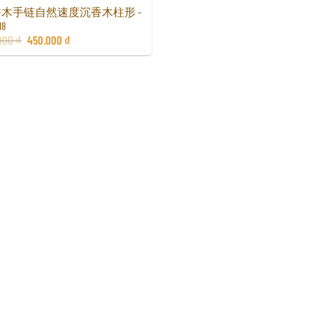
木手链自然速度沉香木柱形 –
18
000
₫
450.000
₫