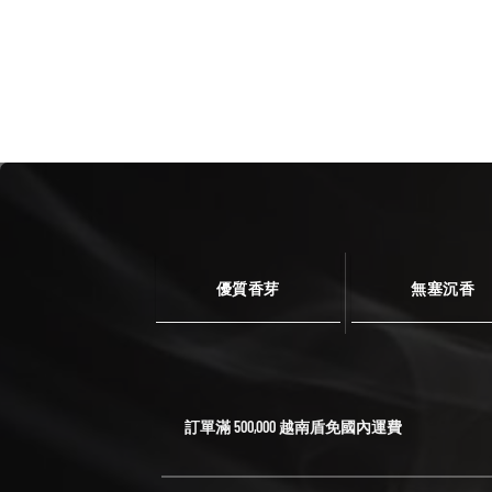
優質香芽
無塞沉香
訂單滿 500,000 越南盾免國內運費