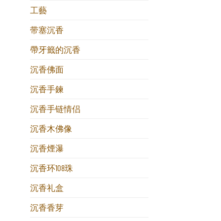
工藝
带塞沉香
帶牙籤的沉香
沉香佛面
沉香手鍊
沉香手链情侣
沉香木佛像
沉香煙瀑
沉香环108珠
沉香礼盒
沉香香芽