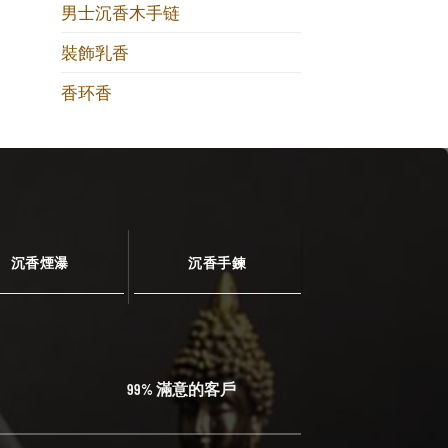
男士沉香木手链
裝飾乳香
香环香
沉香煙瀑
沉香手鍊
99% 滿意的客戶