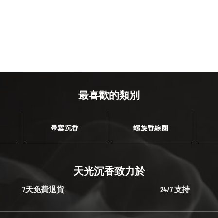
最喜歡的類別
帶塞沉香
螺旋香線圈
天光沉香致力於
7天免費退貨
24/7 支持