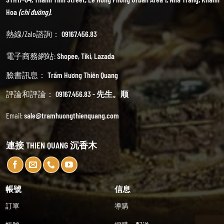
Hoa
(chỉ đường).
熱線/Zalo諮詢：
09167.456.83
電子商務網站:
Shopee
,
Tiki
,
Lazada
臉書訊息：
Trầm Hương Thiên Quang
評論和評論：
09167.456.83 - 先生。顺
Email:
sale@tramhuongthienquang.com
連接 THIEN QUANG 沉香木
帳號
信息
訂單
導購