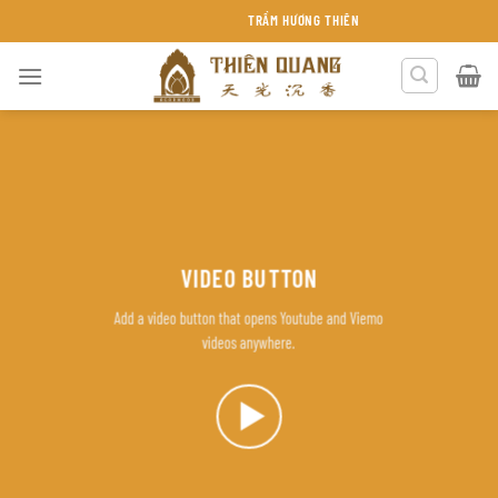
Chuyển
TRẦM HƯƠNG THIÊN QUANG KHÁNH HÒA
đến
nội
dung
VIDEO BUTTON
Add a video button that opens Youtube and Viemo
videos anywhere.