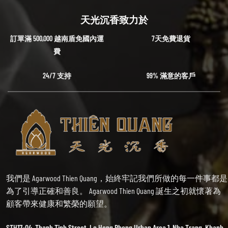
天光沉香致力於
訂單滿 500,000 越南盾免國內運
7天免費退貨
費
24/7 支持
99% 滿意的客戶
我們是 Agarwood Thien Quang，始終牢記我們所做的每一件事都是
為了引導正確和善良。 Agarwood Thien Quang 誕生之初就懷著為
顧客帶來健康和繁榮的願望。
STH17-04, Thanh Tinh Street, Le Hong Phong Urban Area 1, Nha Trang, Khanh