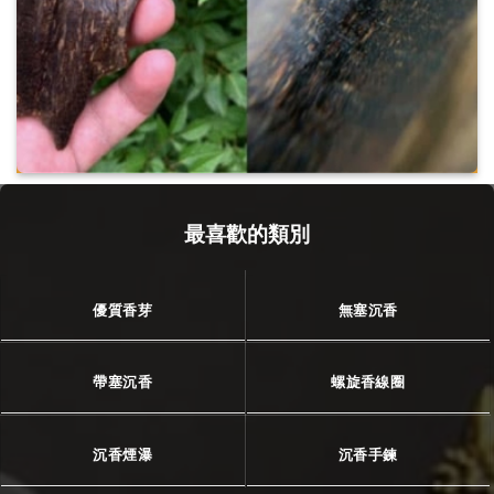
最喜歡的類別
優質香芽
無塞沉香
帶塞沉香
螺旋香線圈
沉香煙瀑
沉香手鍊