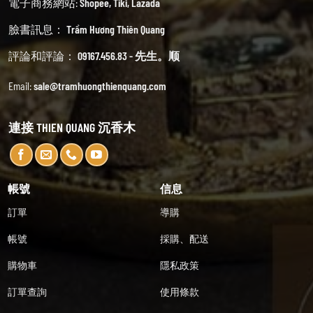
電子商務網站:
Shopee
,
Tiki
,
Lazada
臉書訊息：
Trầm Hương Thiên Quang
評論和評論：
09167.456.83 - 先生。顺
Email:
sale@tramhuongthienquang.com
連接 THIEN QUANG 沉香木
帳號
信息
訂單
導購
帳號
採購、配送
購物車
隱私政策
訂單查詢
使用條款