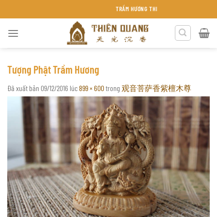
Chuyển
TRẦM HƯƠNG THIÊN QUANG KHÁNH HÒA
đến
nội
dung
Tượng Phật Trầm Hương
Đã xuất bản
09/12/2016
lúc
899 × 600
trong
观音菩萨香紫檀木尊