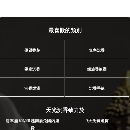
最喜歡的類別
優質香芽
無塞沉香
帶塞沉香
螺旋香線圈
沉香煙瀑
沉香手鍊
天光沉香致力於
訂單滿 500,000 越南盾免國內運
7天免費退貨
費