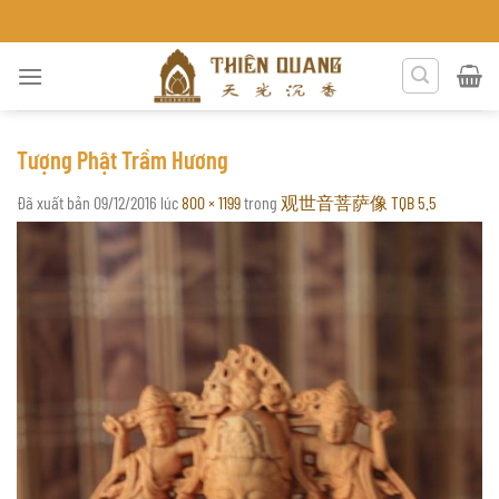
Chuyển
NH HÒA
đến
nội
dung
Tượng Phật Trầm Hương
Đã xuất bản
09/12/2016
lúc
800 × 1199
trong
观世音菩萨像 TQB 5.5