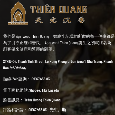
我們是 Agarwood Thien Quang，始終牢記我們所做的每一件事都是
為了引導正確和善良。 Agarwood Thien Quang 誕生之初就懷著為
顧客帶來健康和繁榮的願望。
STH17-04, Thanh Tinh Street, Le Hong Phong Urban Area 1, Nha Trang, Khanh
Hoa
(chỉ đường).
熱線/Zalo諮詢：
09167.456.83
電子商務網站:
Shopee
,
Tiki
,
Lazada
臉書訊息：
Trầm Hương Thiên Quang
評論和評論：
09167.456.83 - 先生。顺