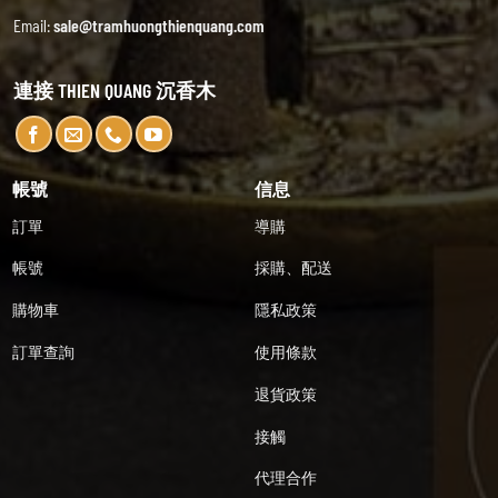
Email:
sale@tramhuongthienquang.com
連接 THIEN QUANG 沉香木
帳號
信息
訂單
導購
帳號
採購、配送
購物車
隱私政策
訂單查詢
使用條款
退貨政策
接觸
代理合作