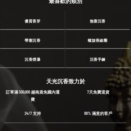
最喜歡的類別
優質香芽
無塞沉香
帶塞沉香
螺旋香線圈
沉香煙瀑
沉香手鍊
天光沉香致力於
訂單滿 500,000 越南盾免國內運
7天免費退貨
費
24/7 支持
99% 滿意的客戶