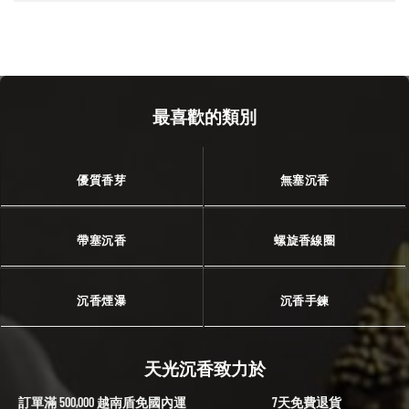
最喜歡的類別
優質香芽
無塞沉香
帶塞沉香
螺旋香線圈
沉香煙瀑
沉香手鍊
天光沉香致力於
訂單滿 500,000 越南盾免國內運
7天免費退貨