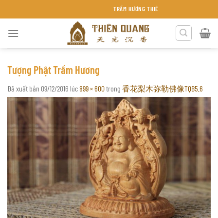
Chuyển
TRẦM HƯƠNG THIÊN QUANG KHÁNH HÒA
đến
nội
dung
Tượng Phật Trầm Hương
Đã xuất bản
09/12/2016
lúc
899 × 600
trong
香花梨木弥勒佛像TQB5.6