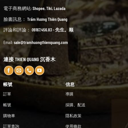
電子商務網站:
Shopee
,
Tiki
,
Lazada
臉書訊息：
Trầm Hương Thiên Quang
評論和評論：
09167.456.83 - 先生。顺
Email:
sale@tramhuongthienquang.com
連接 THIEN QUANG 沉香木
帳號
信息
訂單
導購
帳號
採購、配送
購物車
隱私政策
訂單查詢
使用條款