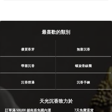
最喜歡的類別
優質香芽
無塞沉香
帶塞沉香
螺旋香線圈
沉香煙瀑
沉香手鍊
天光沉香致力於
訂單滿 500,000 越南盾免國內運
7天免費退貨