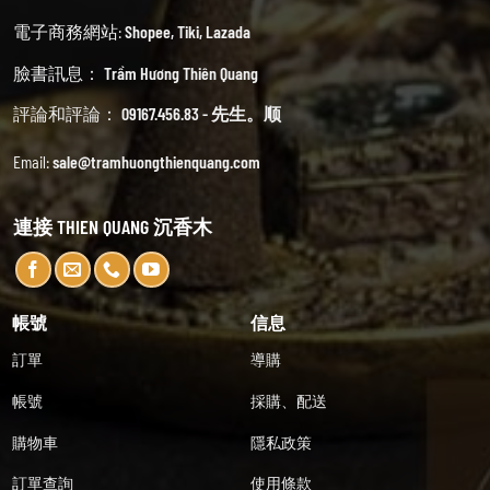
電子商務網站:
Shopee
,
Tiki
,
Lazada
臉書訊息：
Trầm Hương Thiên Quang
評論和評論：
09167.456.83 - 先生。顺
Email:
sale@tramhuongthienquang.com
連接 THIEN QUANG 沉香木
帳號
信息
訂單
導購
帳號
採購、配送
購物車
隱私政策
訂單查詢
使用條款