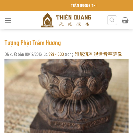
Chuyển
TRẦM HƯƠNG THIÊN QUANG KHÁNH HÒA
đến
nội
dung
Tượng Phật Trầm Hương
Đã xuất bản
09/12/2016
lúc
899 × 600
trong
印尼沉香观世音菩萨像