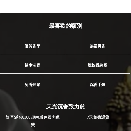
最喜歡的類別
優質香芽
無塞沉香
帶塞沉香
螺旋香線圈
沉香煙瀑
沉香手鍊
天光沉香致力於
訂單滿 500,000 越南盾免國內運
7天免費退貨
費