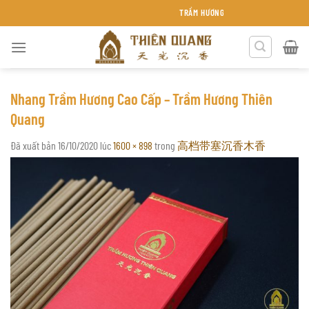
Chuyển
TRẦM HƯƠNG THIÊN QUANG KHÁNH HÒA
đến
nội
dung
Nhang Trầm Hương Cao Cấp – Trầm Hương Thiên
Quang
Đã xuất bản
16/10/2020
lúc
1600 × 898
trong
高档带塞沉香木香