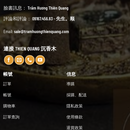
臉書訊息：
Trầm Hương Thiên Quang
評論和評論：
09167.456.83 - 先生。顺
Email:
sale@tramhuongthienquang.com
連接 THIEN QUANG 沉香木
帳號
信息
訂單
導購
帳號
採購、配送
購物車
隱私政策
訂單查詢
使用條款
退貨政策