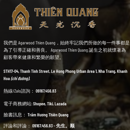
我們是 Agarwood Thien Quang，始終牢記我們所做的每一件事都是
為了引導正確和善良。 Agarwood Thien Quang 誕生之初就懷著為
顧客帶來健康和繁榮的願望。
STH17-04, Thanh Tinh Street, Le Hong Phong Urban Area 1, Nha Trang, Khanh
Hoa
(chỉ đường).
熱線/Zalo諮詢：
09167.456.83
電子商務網站:
Shopee
,
Tiki
,
Lazada
臉書訊息：
Trầm Hương Thiên Quang
評論和評論：
09167.456.83 - 先生。顺