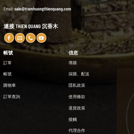
Email:
sale@tramhuongthienquang.com
連接 THIEN QUANG 沉香木
帳號
信息
訂單
導購
帳號
採購、配送
購物車
隱私政策
訂單查詢
使用條款
退貨政策
接觸
代理合作