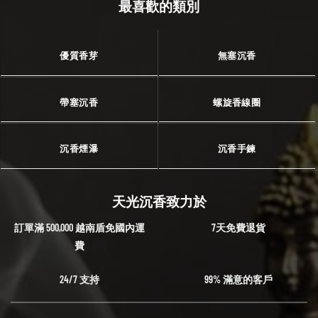
最喜歡的類別
優質香芽
無塞沉香
帶塞沉香
螺旋香線圈
沉香煙瀑
沉香手鍊
天光沉香致力於
訂單滿 500,000 越南盾免國內運
7天免費退貨
費
24/7 支持
99% 滿意的客戶