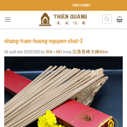
Chuyển
TRẦM HƯƠNG THIÊN QUANG KHÁNH HÒA
đến
nội
dung
nhang-tram-huong-nguyen-chat-3
Đã xuất bản
01/02/2021
lúc
1024 × 683
trong
沉香香棒大棒60cm