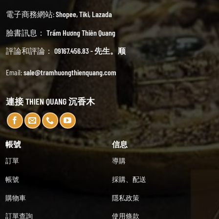
電子商務網站:
Shopee
,
Tiki
,
Lazada
臉書訊息：
Trầm Hương Thiên Quang
評論和評論：
09167.456.83 - 先生。顺
Email:
sale@tramhuongthienquang.com
連接 THIEN QUANG 沉香木
帳號
信息
訂單
導購
帳號
採購、配送
購物車
隱私政策
訂單查詢
使用條款