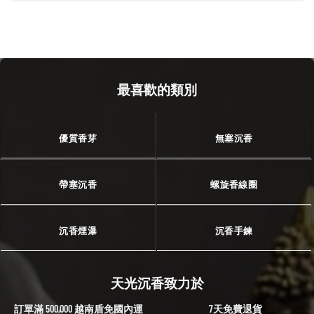
最喜歡的類別
優質香芽
無塞沉香
帶塞沉香
螺旋香線圈
沉香煙瀑
沉香手鍊
天光沉香致力於
訂單滿 500,000 越南盾免國內運
7天免費退貨