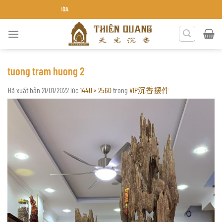
Chuyển
TRẦM HƯƠNG THIÊN QUANG
đến
nội
dung
tuong tram huong 2
Đã xuất bản
21/01/2022
lúc
1440 × 2560
trong
VIP沉香摆件