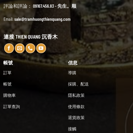
評論和評論：
09167.456.83 - 先生。顺
Email:
sale@tramhuongthienquang.com
連接 THIEN QUANG 沉香木
帳號
信息
訂單
導購
帳號
採購、配送
購物車
隱私政策
訂單查詢
使用條款
退貨政策
接觸