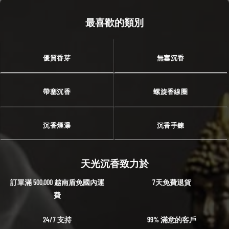
最喜歡的類別
優質香芽
無塞沉香
帶塞沉香
螺旋香線圈
沉香煙瀑
沉香手鍊
天光沉香致力於
訂單滿 500,000 越南盾免國內運
7天免費退貨
費
24/7 支持
99% 滿意的客戶