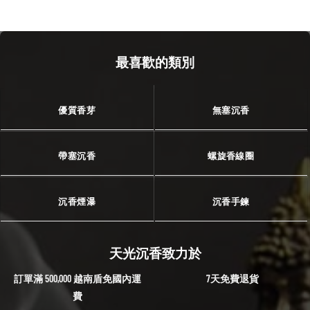
最喜歡的類別
優質香芽
無塞沉香
帶塞沉香
螺旋香線圈
沉香煙瀑
沉香手鍊
天光沉香致力於
訂單滿 500,000 越南盾免國內運
7天免費退貨
費