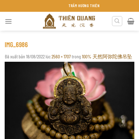
Chuyển
TRẦM HƯƠNG THIÊN QUANG KHÁNH HÒA
đến
nội
dung
IMG_6986
Đã xuất bản
18/08/2022
lúc
2560 × 1707
trong
100% 天然阿弥陀佛吊坠