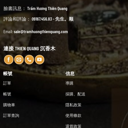
臉書訊息：
Trầm Hương Thiên Quang
評論和評論：
09167.456.83 - 先生。顺
Email:
sale@tramhuongthienquang.com
連接 THIEN QUANG 沉香木
帳號
信息
訂單
導購
帳號
採購、配送
購物車
隱私政策
訂單查詢
使用條款
退貨政策