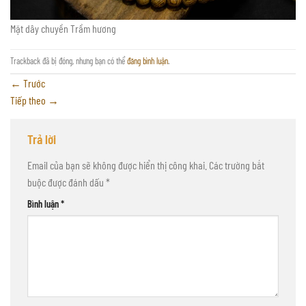
Mặt dây chuyền Trầm hương
Trackback đã bị đóng, nhưng bạn có thể
đăng bình luận
.
←
Trước
Tiếp theo
→
Trả lời
Email của bạn sẽ không được hiển thị công khai.
Các trường bắt
buộc được đánh dấu
*
Bình luận
*