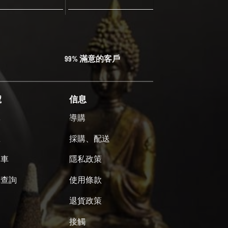
99% 滿意的客戶
號
信息
單
導購
號
採購、配送
物車
隱私政策
單查詢
使用條款
退貨政策
接觸