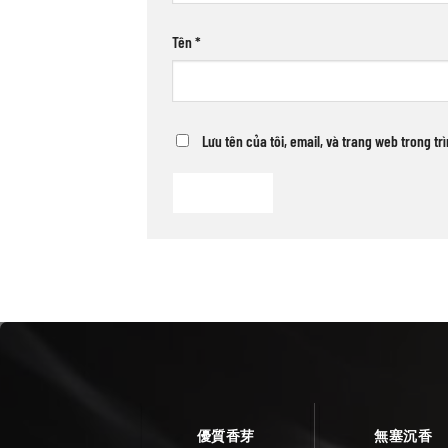
Tên
*
Lưu tên của tôi, email, và trang web trong tr
優質香芽
無塞沉香