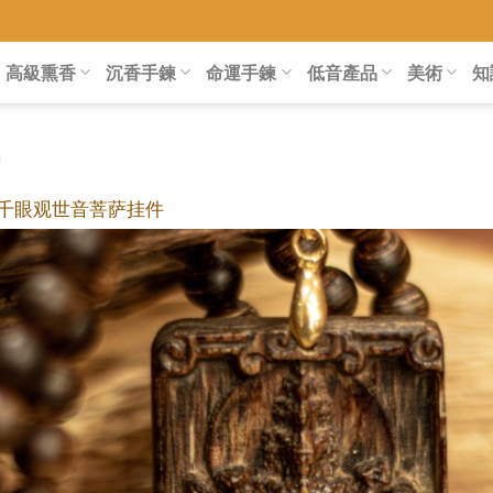
高級熏香
沉香手鍊
命運手鍊
低音產品
美術
知
千眼观世音菩萨挂件