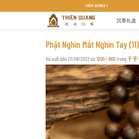
Chuyển
TRẦM HƯƠNG THIÊN QUANG KHÁNH HÒA
đến
沉香礼盒
nội
dung
Phật Nghìn Mắt Nghìn Tay (11)
Đã xuất bản
23/08/2022
lúc
1200 × 800
trong
千手