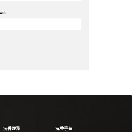
 web
沉香煙瀑
沉香手鍊