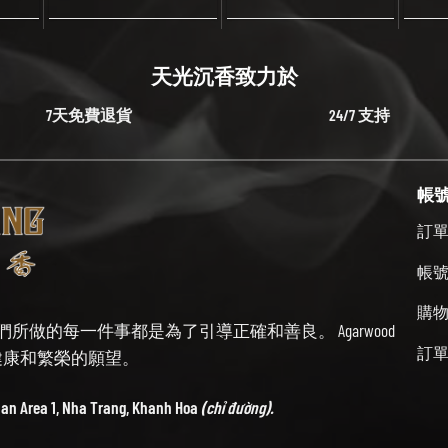
天光沉香致力於
7天免費退貨
24/7 支持
帳
訂
帳
購
始終牢記我們所做的每一件事都是為了引導正確和善良。 Agarwood
訂
帶來健康和繁榮的願望。
ban Area 1, Nha Trang, Khanh Hoa
(chỉ đường).