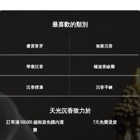
最喜歡的類別
優質香芽
無塞沉香
帶塞沉香
螺旋香線圈
沉香煙瀑
沉香手鍊
天光沉香致力於
訂單滿 500,000 越南盾免國內運
7天免費退貨
費