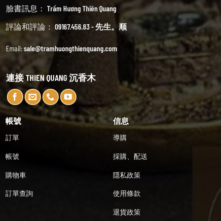
臉書訊息：
Trầm Hương Thiên Quang
評論和評論：
09167.456.83 - 先生。顺
Email:
sale@tramhuongthienquang.com
連接 THIEN QUANG 沉香木
帳號
信息
訂單
導購
帳號
採購、配送
購物車
隱私政策
訂單查詢
使用條款
退貨政策