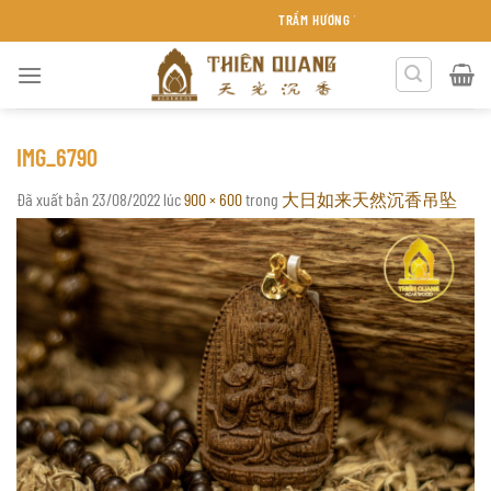
Chuyển
TRẦM HƯƠNG THIÊN QUANG KHÁNH HÒA
đến
nội
dung
IMG_6790
Đã xuất bản
23/08/2022
lúc
900 × 600
trong
大日如来天然沉香吊坠