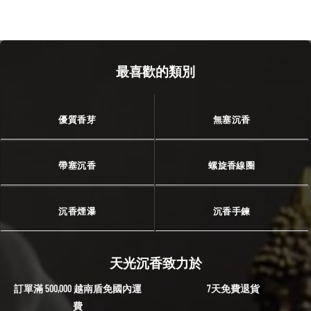
最喜歡的類別
優質香芽
無塞沉香
帶塞沉香
螺旋香線圈
沉香煙瀑
沉香手鍊
天光沉香致力於
訂單滿 500,000 越南盾免國內運
7天免費退貨
費