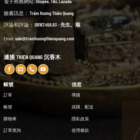
電子商務網站:
Shopee
,
Tiki
,
Lazada
臉書訊息：
Trầm Hương Thiên Quang
評論和評論：
09167.456.83 - 先生。顺
Email:
sale@tramhuongthienquang.com
連接 THIEN QUANG 沉香木
帳號
信息
訂單
導購
帳號
採購、配送
購物車
隱私政策
訂單查詢
使用條款