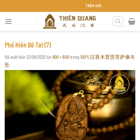
Chuyển
TRẦM HƯƠNG THIÊN QUANG KHÁNH HÒA
đến
nội
dung
Phổ Hiền Bồ Tát (7)
Đã xuất bản
23/08/2022
lúc
900 × 600
trong
100%沉香木普贤菩萨像吊
坠