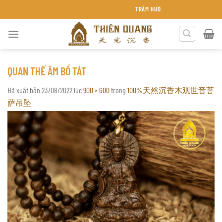
Chuyển
TRẦM HƯƠNG THIÊN QUANG KHÁNH HÒA
đến
nội
dung
QUAN THẾ ÂM BỒ TÁT
Đã xuất bản
23/08/2022
lúc
900 × 600
trong
100%天然沉香木观世音菩
萨吊坠