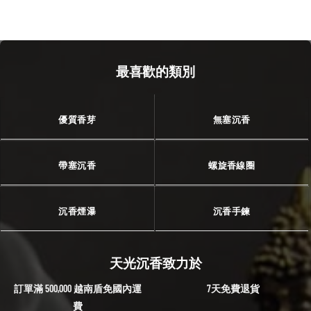
最喜歡的類別
優質香芽
無塞沉香
帶塞沉香
螺旋香線圈
沉香煙瀑
沉香手鍊
天光沉香致力於
訂單滿 500,000 越南盾免國內運
7天免費退貨
費