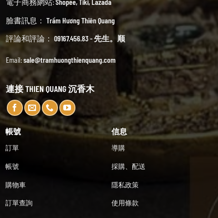
電子商務網站:
Shopee
,
Tiki
,
Lazada
臉書訊息：
Trầm Hương Thiên Quang
評論和評論：
09167.456.83 - 先生。顺
Email:
sale@tramhuongthienquang.com
連接 THIEN QUANG 沉香木
帳號
信息
訂單
導購
帳號
採購、配送
購物車
隱私政策
訂單查詢
使用條款