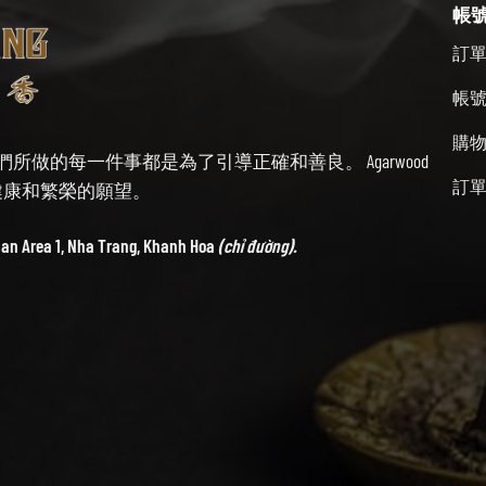
帳
訂
帳
購
始終牢記我們所做的每一件事都是為了引導正確和善良。 Agarwood
訂
帶來健康和繁榮的願望。
ban Area 1, Nha Trang, Khanh Hoa
(chỉ đường).