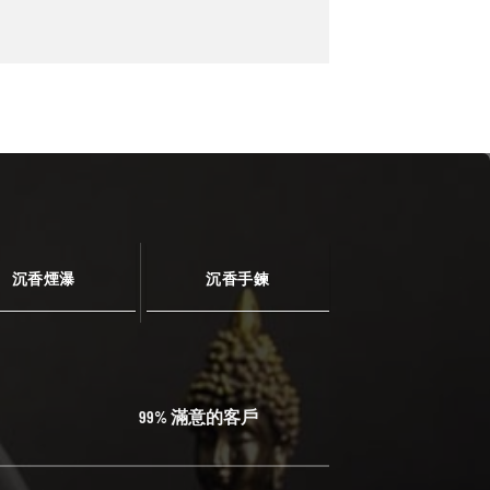
沉香煙瀑
沉香手鍊
99% 滿意的客戶