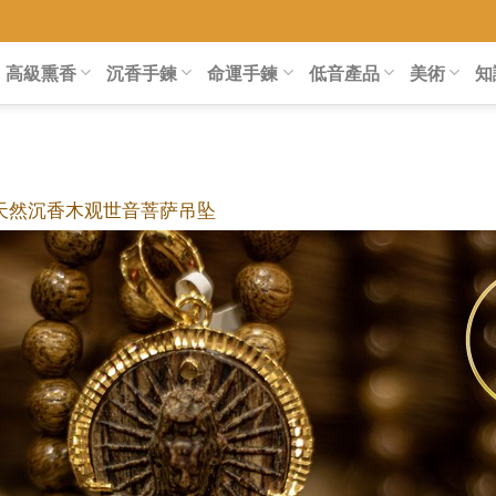
高級熏香
沉香手鍊
命運手鍊
低音產品
美術
知
0%天然沉香木观世音菩萨吊坠