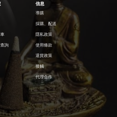
號
信息
單
導購
號
採購、配送
物車
隱私政策
單查詢
使用條款
退貨政策
接觸
代理合作