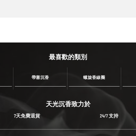
最喜歡的類別
帶塞沉香
螺旋香線圈
天光沉香致力於
7天免費退貨
24/7 支持