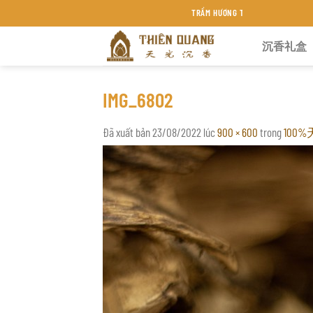
Chuyển
TRẦM HƯƠNG THIÊN QUANG KHÁNH HÒA
đến
沉香礼盒
nội
dung
IMG_6802
Đã xuất bản
23/08/2022
lúc
900 × 600
trong
10