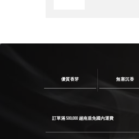
優質香芽
無塞沉香
訂單滿 500,000 越南盾免國內運費