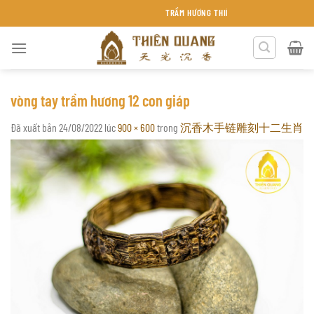
Chuyển
TRẦM HƯƠNG THIÊN QUANG KHÁNH HÒA
đến
nội
dung
vòng tay trầm hương 12 con giáp
Đã xuất bản
24/08/2022
lúc
900 × 600
trong
沉香木手链雕刻十二生肖