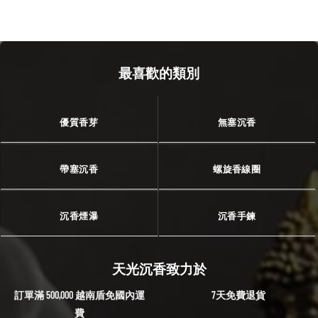
最喜歡的類別
優質香芽
無塞沉香
帶塞沉香
螺旋香線圈
沉香煙瀑
沉香手鍊
天光沉香致力於
訂單滿 500,000 越南盾免國內運
7天免費退貨
費