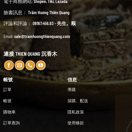
電子商務網站:
Shopee
,
Tiki
,
Lazada
臉書訊息：
Trầm Hương Thiên Quang
評論和評論：
09167.456.83 - 先生。顺
Email:
sale@tramhuongthienquang.com
連接 THIEN QUANG 沉香木
帳號
信息
訂單
導購
帳號
採購、配送
購物車
隱私政策
訂單查詢
使用條款