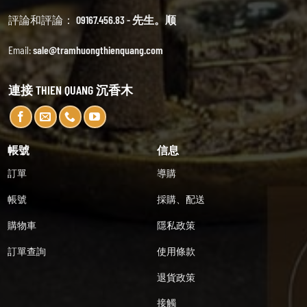
評論和評論：
09167.456.83 - 先生。顺
Email:
sale@tramhuongthienquang.com
連接 THIEN QUANG 沉香木
帳號
信息
訂單
導購
帳號
採購、配送
購物車
隱私政策
訂單查詢
使用條款
退貨政策
接觸