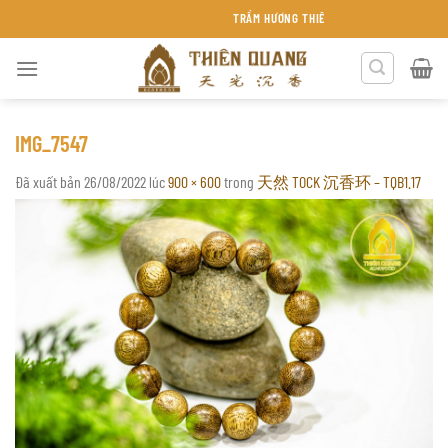
Chuyển
TRẦM HƯƠNG THIÊN QUANG KHÁNH HÒA
đến
nội
dung
IMG_7547
Đã xuất bản
26/08/2022
lúc
900 × 600
trong
天然 TOCK 沉香环 – TQB1.17