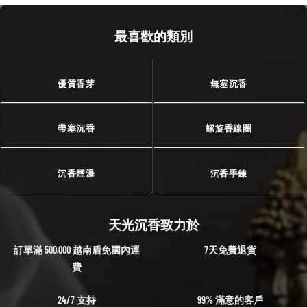
最喜歡的類別
優質香芽
無塞沉香
帶塞沉香
螺旋香線圈
沉香煙瀑
沉香手鍊
天光沉香致力於
訂單滿 500,000 越南盾免國內運
7天免費退貨
費
24/7 支持
99% 滿意的客戶