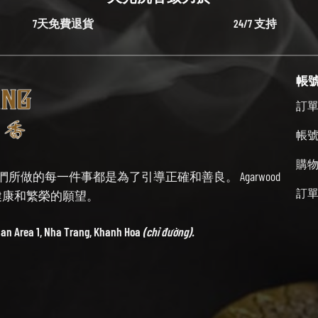
7天免費退貨
24/7 支持
帳
訂
帳
購
始終牢記我們所做的每一件事都是為了引導正確和善良。 Agarwood
訂
帶來健康和繁榮的願望。
ban Area 1, Nha Trang, Khanh Hoa
(chỉ đường).