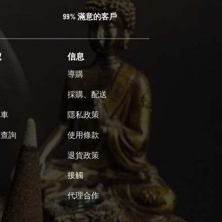
99% 滿意的客戶
號
信息
單
導購
號
採購、配送
物車
隱私政策
單查詢
使用條款
退貨政策
接觸
代理合作