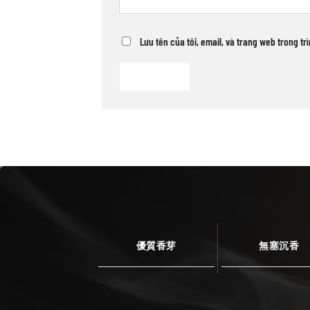
Lưu tên của tôi, email, và trang web trong tr
優質香芽
無塞沉香