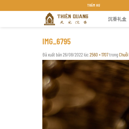
Chuyển
TRẦM HƯƠNG THIÊN QUANG KHÁNH HÒA
đến
沉香礼盒
nội
dung
IMG_6795
Đã xuất bản
26/08/2022
lúc
2560 × 1707
trong
Chuỗi