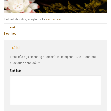
Trackback đã bị đóng, nhưng bạn có thể
đăng bình luận
.
←
Trước
Tiếp theo
→
Trả lời
Email của bạn sẽ không được hiển thị công khai.
Các trường bắt
buộc được đánh dấu
*
Bình luận
*