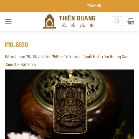
Chuyển
TRẦM HƯƠNG THIÊN QUANG KHÁNH HÒ
đến
nội
dung
IMG_6920
Đã xuất bản
26/08/2022
lúc
2560 × 1707
trong
Chuỗi Hạt Trầm Hương Sánh
Chìm 108 Hạt 8mm