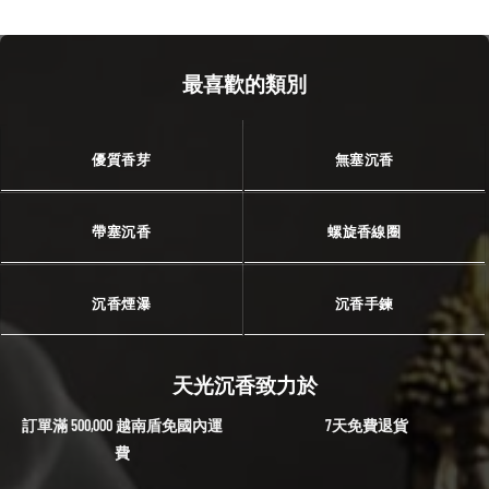
最喜歡的類別
優質香芽
無塞沉香
帶塞沉香
螺旋香線圈
沉香煙瀑
沉香手鍊
天光沉香致力於
訂單滿 500,000 越南盾免國內運
7天免費退貨
費