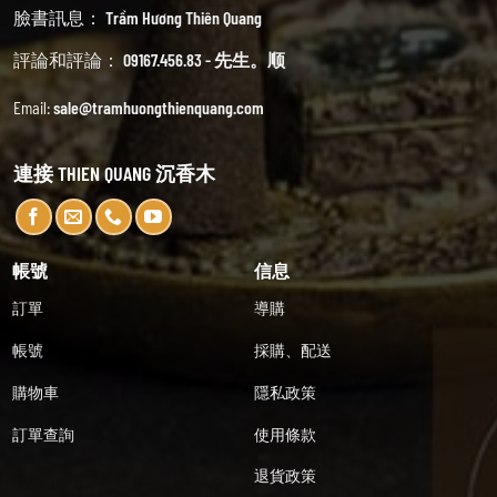
臉書訊息：
Trầm Hương Thiên Quang
評論和評論：
09167.456.83 - 先生。顺
Email:
sale@tramhuongthienquang.com
連接 THIEN QUANG 沉香木
帳號
信息
訂單
導購
帳號
採購、配送
購物車
隱私政策
訂單查詢
使用條款
退貨政策