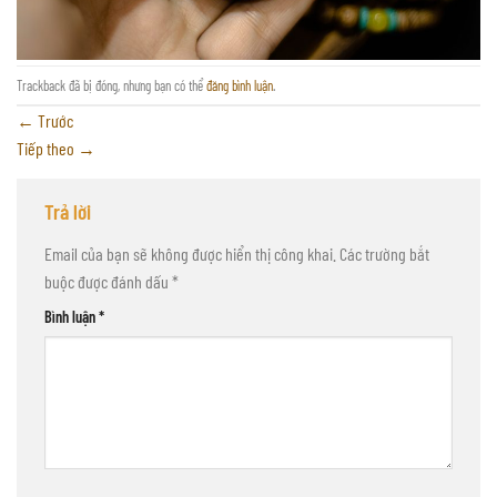
Trackback đã bị đóng, nhưng bạn có thể
đăng bình luận
.
←
Trước
Tiếp theo
→
Trả lời
Email của bạn sẽ không được hiển thị công khai.
Các trường bắt
buộc được đánh dấu
*
Bình luận
*