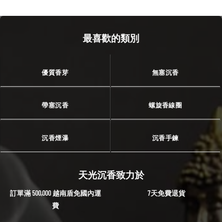
最喜歡的類別
優質香芽
無塞沉香
帶塞沉香
螺旋香線圈
沉香煙瀑
沉香手鍊
天光沉香致力於
訂單滿 500,000 越南盾免國內運
7天免費退貨
費