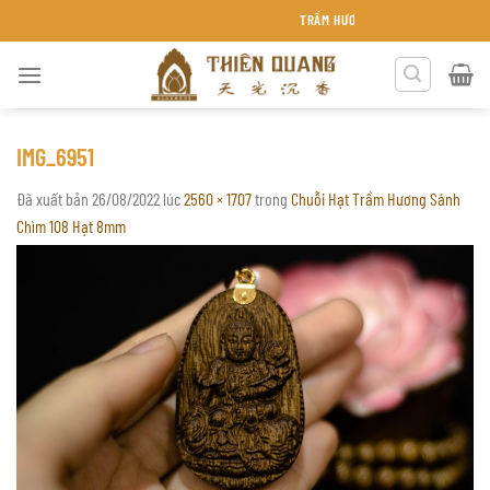
Chuyển
TRẦM HƯƠNG THIÊN QUANG KHÁNH HÒA
đến
nội
dung
IMG_6951
Đã xuất bản
26/08/2022
lúc
2560 × 1707
trong
Chuỗi Hạt Trầm Hương Sánh
Chìm 108 Hạt 8mm