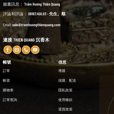
臉書訊息：
Trầm Hương Thiên Quang
評論和評論：
09167.456.83 - 先生。顺
Email:
sale@tramhuongthienquang.com
連接 THIEN QUANG 沉香木
帳號
信息
訂單
導購
帳號
採購、配送
購物車
隱私政策
訂單查詢
使用條款
退貨政策