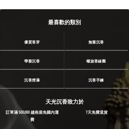
最喜歡的類別
優質香芽
無塞沉香
帶塞沉香
螺旋香線圈
沉香煙瀑
沉香手鍊
天光沉香致力於
訂單滿 500,000 越南盾免國內運
7天免費退貨
費