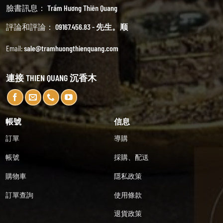
臉書訊息：
Trầm Hương Thiên Quang
評論和評論：
09167.456.83 - 先生。顺
Email:
sale@tramhuongthienquang.com
連接 THIEN QUANG 沉香木
帳號
信息
訂單
導購
帳號
採購、配送
購物車
隱私政策
訂單查詢
使用條款
退貨政策