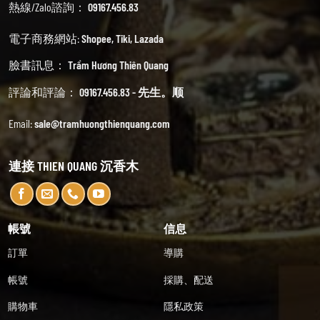
熱線/Zalo諮詢：
09167.456.83
電子商務網站:
Shopee
,
Tiki
,
Lazada
臉書訊息：
Trầm Hương Thiên Quang
評論和評論：
09167.456.83 - 先生。顺
Email:
sale@tramhuongthienquang.com
連接 THIEN QUANG 沉香木
帳號
信息
訂單
導購
帳號
採購、配送
購物車
隱私政策