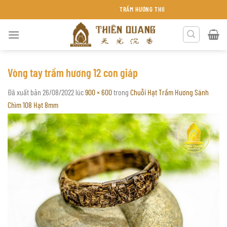
Chuyển
TRẦM HƯƠNG THIÊN QUANG KHÁNH HÒA
đến
nội
dung
Vòng tay trầm hương 12 con giáp
Đã xuất bản
26/08/2022
lúc
900 × 600
trong
Chuỗi Hạt Trầm Hương Sánh
Chìm 108 Hạt 8mm