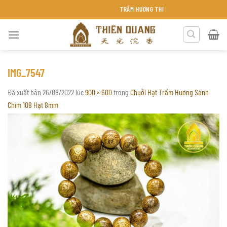
Chuyển
TRẦM HƯƠNG THIÊN QUANG KHÁNH HÒA
đến
nội
dung
IMG_7547
Đã xuất bản
26/08/2022
lúc
900 × 600
trong
Chuỗi Hạt Trầm Hương Sánh
Chìm 108 Hạt 8mm