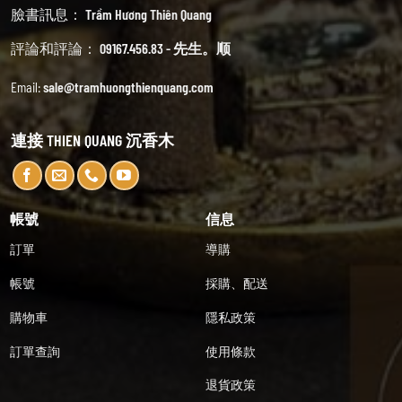
臉書訊息：
Trầm Hương Thiên Quang
評論和評論：
09167.456.83 - 先生。顺
Email:
sale@tramhuongthienquang.com
連接 THIEN QUANG 沉香木
帳號
信息
訂單
導購
帳號
採購、配送
購物車
隱私政策
訂單查詢
使用條款
退貨政策