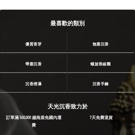
最喜歡的類別
優質香芽
無塞沉香
帶塞沉香
螺旋香線圈
沉香煙瀑
沉香手鍊
天光沉香致力於
訂單滿 500,000 越南盾免國內運
7天免費退貨
費