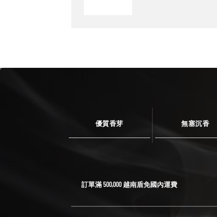
優質香芽
無塞沉香
訂單滿 500,000 越南盾免國內運費