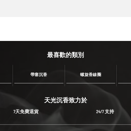
最喜歡的類別
帶塞沉香
螺旋香線圈
天光沉香致力於
7天免費退貨
24/7 支持