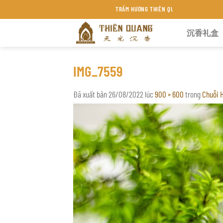
Chuyển
TRẦM HƯƠNG THIÊN QUANG KHÁNH HÒA
đến
沉香礼盒
nội
dung
IMG_7559
Đã xuất bản
26/08/2022
lúc
900 × 600
trong
Chuỗi 