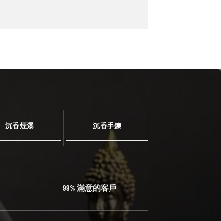
沉香煙瀑
沉香手鍊
99% 滿意的客戶