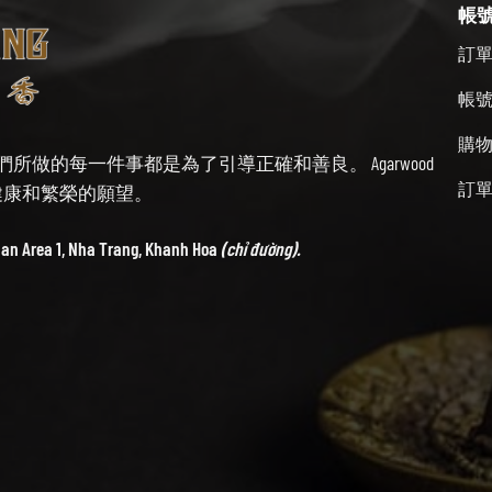
帳
訂
帳
購
始終牢記我們所做的每一件事都是為了引導正確和善良。 Agarwood
訂
帶來健康和繁榮的願望。
ban Area 1, Nha Trang, Khanh Hoa
(chỉ đường).