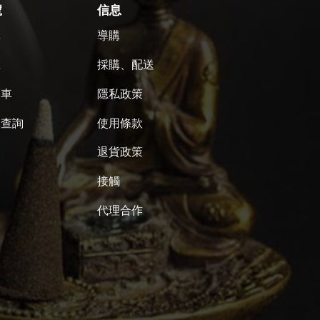
號
信息
單
導購
號
採購、配送
物車
隱私政策
單查詢
使用條款
退貨政策
接觸
代理合作