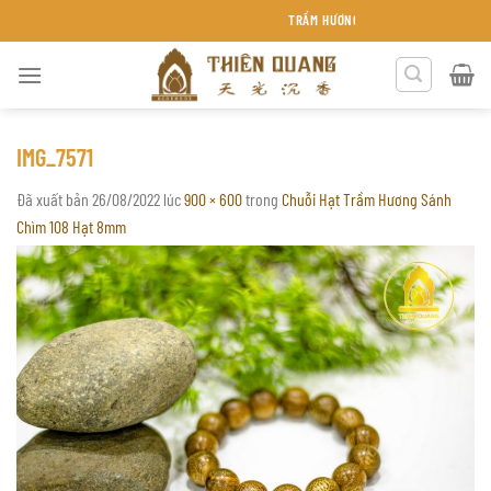
Chuyển
TRẦM HƯƠNG THIÊN QUANG KHÁNH HÒA
đến
nội
dung
IMG_7571
Đã xuất bản
26/08/2022
lúc
900 × 600
trong
Chuỗi Hạt Trầm Hương Sánh
Chìm 108 Hạt 8mm