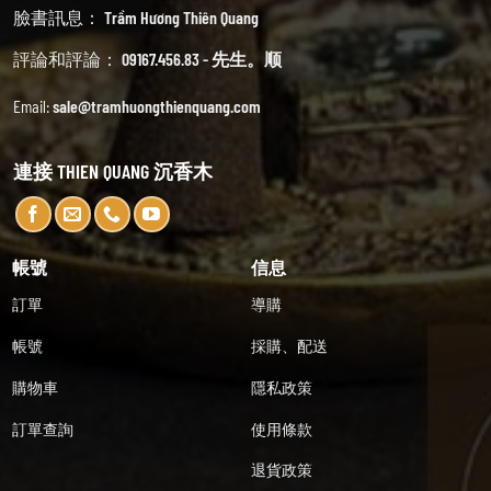
臉書訊息：
Trầm Hương Thiên Quang
評論和評論：
09167.456.83 - 先生。顺
Email:
sale@tramhuongthienquang.com
連接 THIEN QUANG 沉香木
帳號
信息
訂單
導購
帳號
採購、配送
購物車
隱私政策
訂單查詢
使用條款
退貨政策