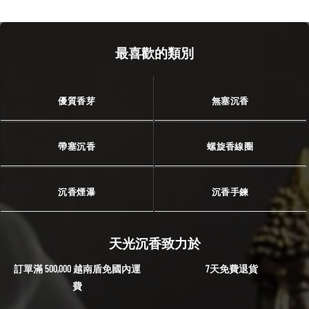
最喜歡的類別
優質香芽
無塞沉香
帶塞沉香
螺旋香線圈
沉香煙瀑
沉香手鍊
天光沉香致力於
訂單滿 500,000 越南盾免國內運
7天免費退貨
費