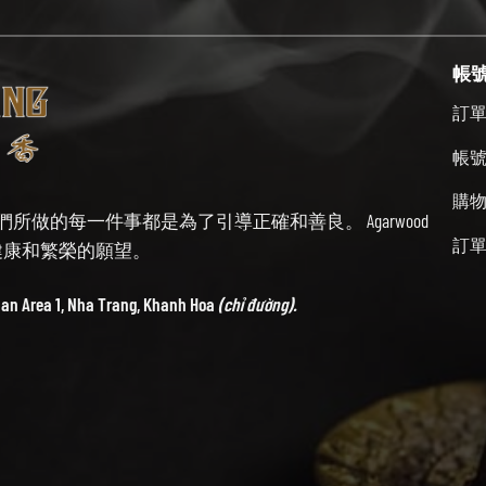
帳
訂
帳
購
始終牢記我們所做的每一件事都是為了引導正確和善良。 Agarwood
訂
帶來健康和繁榮的願望。
ban Area 1, Nha Trang, Khanh Hoa
(chỉ đường).