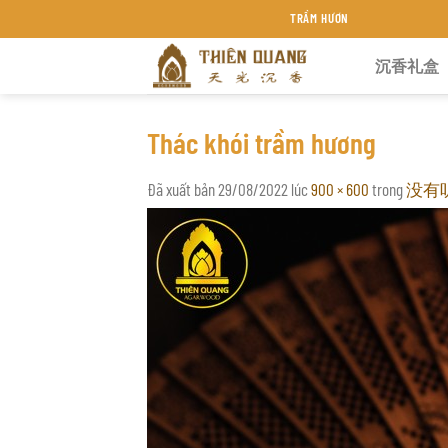
Chuyển
TRẦM HƯƠNG THIÊN QUANG KHÁNH HÒA
đến
沉香礼盒
nội
dung
Thác khói trầm hương
Đã xuất bản
29/08/2022
lúc
900 × 600
trong
没有听