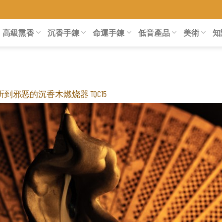
高級熏香
沉香手鍊
命運手鍊
低音產品
美術
知
到邪恶的沉香木燃烧器 TQC15