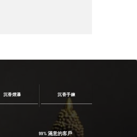
沉香煙瀑
沉香手鍊
99% 滿意的客戶