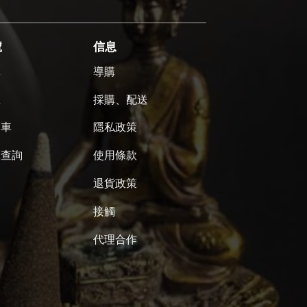
號
信息
單
導購
號
採購、配送
物車
隱私政策
單查詢
使用條款
退貨政策
接觸
代理合作