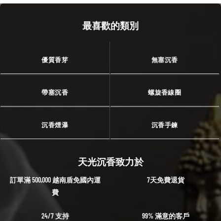
最喜歡的類別
優質香芽
無塞沉香
帶塞沉香
螺旋香線圈
沉香煙瀑
沉香手鍊
天光沉香致力於
訂單滿 500,000 越南盾免國內運
7天免費退貨
費
24/7 支持
99% 滿意的客戶