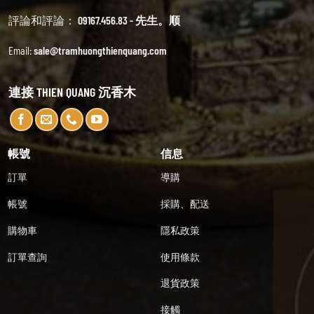
評論和評論：
09167.456.83 - 先生。顺
Email:
sale@tramhuongthienquang.com
連接 THIEN QUANG 沉香木
帳號
信息
訂單
導購
帳號
採購、配送
購物車
隱私政策
訂單查詢
使用條款
退貨政策
接觸