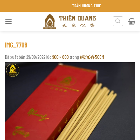
Chuyển
TRẦM HƯƠNG THIÊN QUANG KHÁNH HÒA
đến
nội
dung
IMG_7798
Đã xuất bản
29/08/2022
lúc
900 × 600
trong
纯沉香50CM