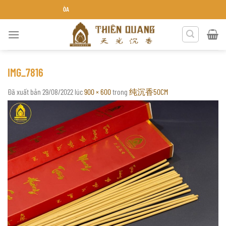
Chuyển
ÊN QUANG KHÁNH HÒA
đến
nội
dung
IMG_7816
Đã xuất bản
29/08/2022
lúc
900 × 600
trong
纯沉香50CM