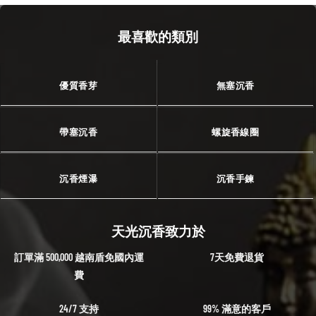
最喜歡的類別
優質香芽
無塞沉香
帶塞沉香
螺旋香線圈
沉香煙瀑
沉香手鍊
天光沉香致力於
訂單滿 500,000 越南盾免國內運
7天免費退貨
費
24/7 支持
99% 滿意的客戶