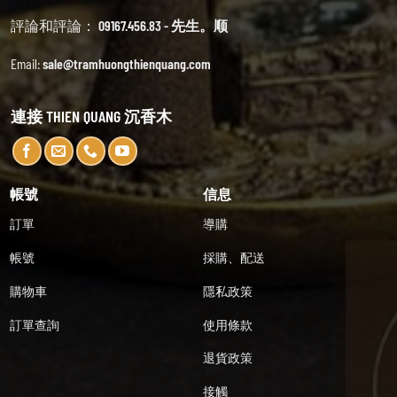
評論和評論：
09167.456.83 - 先生。顺
Email:
sale@tramhuongthienquang.com
連接 THIEN QUANG 沉香木
帳號
信息
訂單
導購
帳號
採購、配送
購物車
隱私政策
訂單查詢
使用條款
退貨政策
接觸