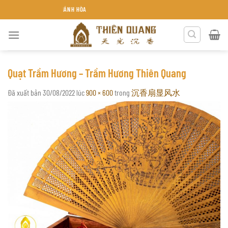
Chuyển
G THIÊN QUANG KHÁNH HÒA
đến
nội
dung
Quạt Trầm Hương – Trầm Hương Thiên Quang
Đã xuất bản
30/08/2022
lúc
900 × 600
trong
沉香扇显风水