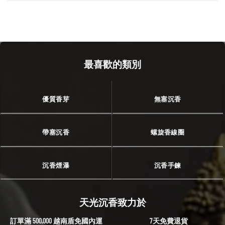
最喜歡的類別
優質香芽
無塞沉香
帶塞沉香
螺旋香線圈
沉香煙瀑
沉香手鍊
天光沉香致力於
訂單滿 500,000 越南盾免國內運
7天免費退貨