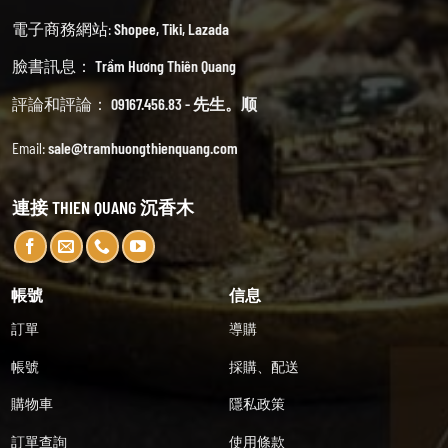
電子商務網站:
Shopee
,
Tiki
,
Lazada
臉書訊息：
Trầm Hương Thiên Quang
評論和評論：
09167.456.83 - 先生。顺
Email:
sale@tramhuongthienquang.com
連接 THIEN QUANG 沉香木
帳號
信息
訂單
導購
帳號
採購、配送
購物車
隱私政策
訂單查詢
使用條款