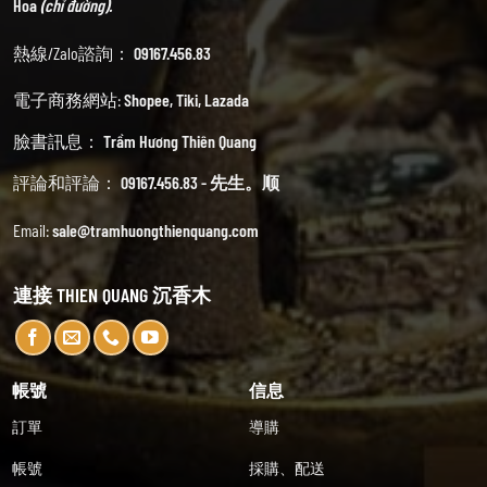
Hoa
(chỉ đường).
熱線/Zalo諮詢：
09167.456.83
電子商務網站:
Shopee
,
Tiki
,
Lazada
臉書訊息：
Trầm Hương Thiên Quang
評論和評論：
09167.456.83 - 先生。顺
Email:
sale@tramhuongthienquang.com
連接 THIEN QUANG 沉香木
帳號
信息
訂單
導購
帳號
採購、配送