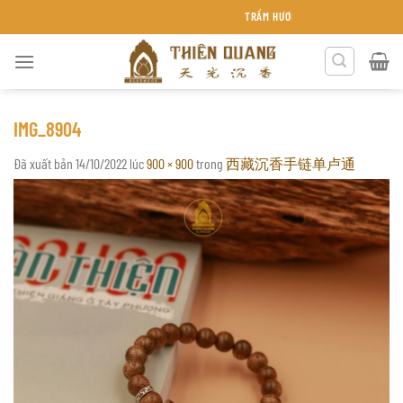
Chuyển
TRẦM HƯƠNG THIÊN QUANG KHÁNH HÒA
đến
nội
dung
IMG_8904
Đã xuất bản
14/10/2022
lúc
900 × 900
trong
西藏沉香手链单卢通