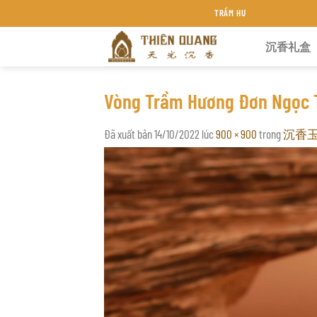
Chuyển
TRẦM HƯƠNG THIÊN QUANG KHÁNH HÒA
đến
沉香礼盒
nội
dung
Vòng Trầm Hương Đơn Ngọc 
Đã xuất bản
14/10/2022
lúc
900 × 900
trong
沉香