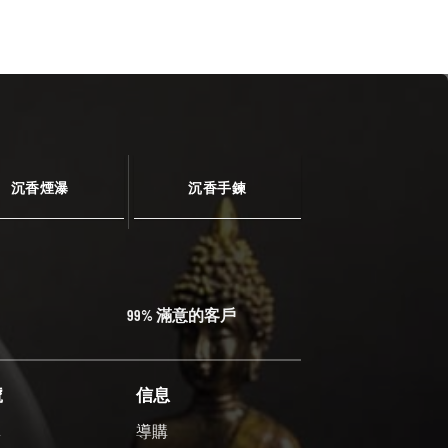
沉香煙瀑
沉香手鍊
99% 滿意的客戶
號
信息
單
導購