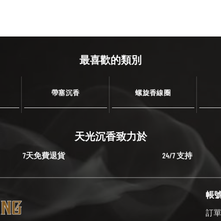
最喜歡的類別
帶塞沉香
螺旋香線圈
天光沉香致力於
7天免費退貨
24/7 支持
帳
訂