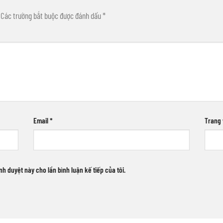
Các trường bắt buộc được đánh dấu
*
Email
*
Trang
ình duyệt này cho lần bình luận kế tiếp của tôi.