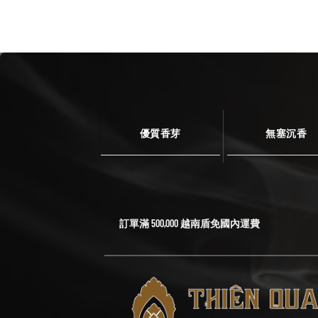
優質香芽
無塞沉香
訂單滿 500,000 越南盾免國內運費