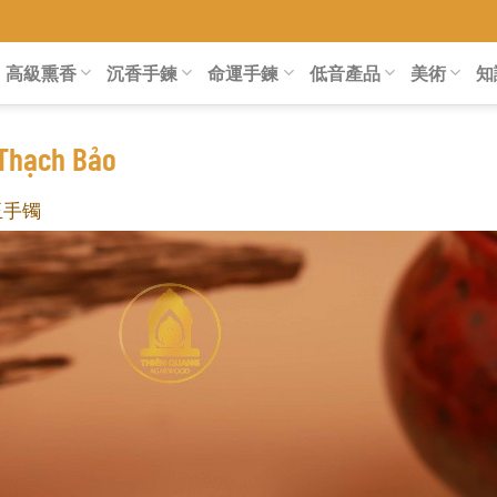
高級熏香
沉香手鍊
命運手鍊
低音產品
美術
知
Thạch Bảo
玉手镯