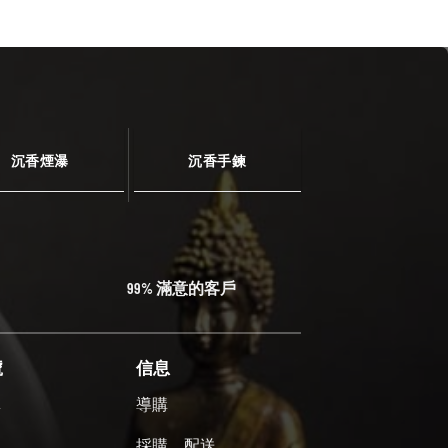
沉香煙瀑
沉香手鍊
99% 滿意的客戶
號
信息
單
導購
號
採購、配送