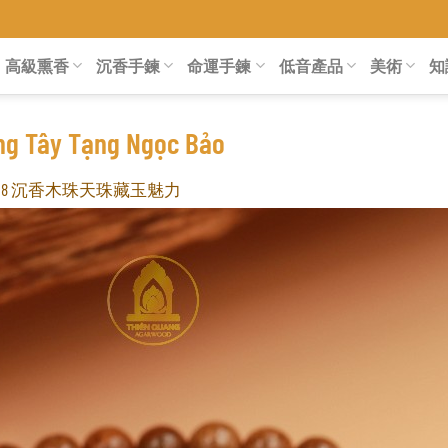
高級熏香
沉香手鍊
命運手鍊
低音產品
美術
知
ng Tây Tạng Ngọc Bảo
108 沉香木珠天珠藏玉魅力