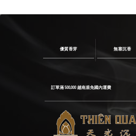
優質香芽
無塞沉香
訂單滿 500,000 越南盾免國內運費