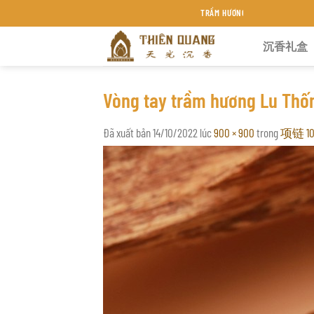
Chuyển
TRẦM HƯƠNG THIÊN QUANG KHÁNH HÒA
đến
沉香礼盒
nội
dung
Vòng tay trầm hương Lu Thố
Đã xuất bản
14/10/2022
lúc
900 × 900
trong
项链 