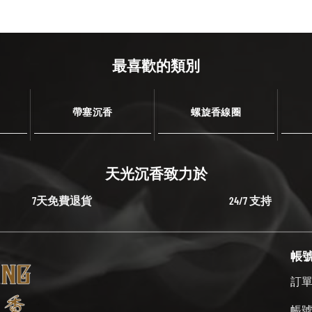
最喜歡的類別
帶塞沉香
螺旋香線圈
天光沉香致力於
7天免費退貨
24/7 支持
帳
訂
帳