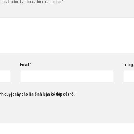
Các trường bắt buộc được đánh dấu
*
Email
*
Trang
ình duyệt này cho lần bình luận kế tiếp của tôi.