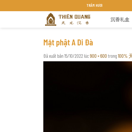
Chuyển
TRẦM HƯƠNG THIÊN QUANG KHÁNH HÒA
đến
沉香礼盒
nội
dung
Mặt phật A Di Đà
Đã xuất bản
15/10/2022
lúc
900 × 600
trong
100