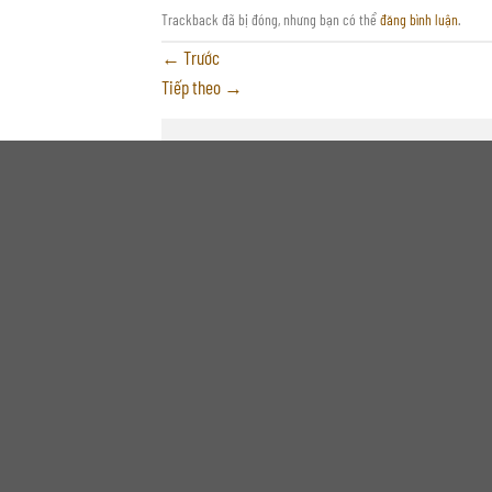
Trackback đã bị đóng, nhưng bạn có thể
đăng bình luận
.
←
Trước
Tiếp theo
→
Trả lời
Email của bạn sẽ không được hiển thị công khai.
Bình luận
*
Tên
*