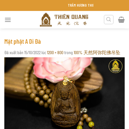
Chuyển
TRẦM HƯƠNG THIÊN QUANG KHÁNH HÒA
đến
nội
dung
Mặt phật A Di Đà
Đã xuất bản
15/10/2022
lúc
1200 × 800
trong
100% 天然阿弥陀佛吊坠