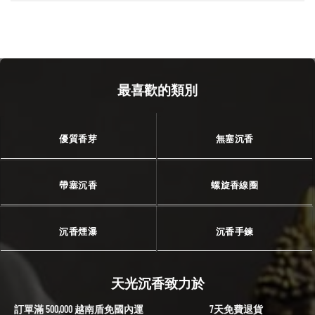
最喜歡的類別
優質香芽
無塞沉香
帶塞沉香
螺旋香線圈
沉香煙瀑
沉香手鍊
天光沉香致力於
訂單滿 500,000 越南盾免國內運
7天免費退貨