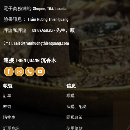
電子商務網站:
Shopee
,
Tiki
,
Lazada
臉書訊息：
Trầm Hương Thiên Quang
評論和評論：
09167.456.83 - 先生。顺
Email:
sale@tramhuongthienquang.com
連接 THIEN QUANG 沉香木
帳號
信息
訂單
導購
帳號
採購、配送
購物車
隱私政策
訂單查詢
使用條款