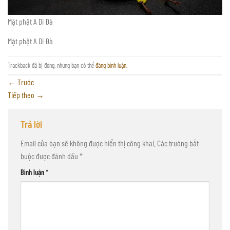
Mặt phật A Di Đà
Mặt phật A Di Đà
Trackback đã bị đóng, nhưng bạn có thể
đăng bình luận
.
←
Trước
Tiếp theo
→
Trả lời
Email của bạn sẽ không được hiển thị công khai.
Các trường bắt
buộc được đánh dấu
*
Bình luận
*