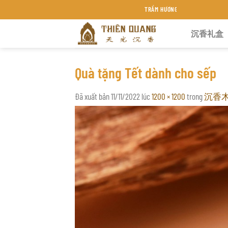
Chuyển
TRẦM HƯƠNG THIÊN QUANG KHÁNH HÒA
đến
沉香礼盒
nội
dung
Quà tặng Tết dành cho sếp
Đã xuất bản
11/11/2022
lúc
1200 × 1200
trong
沉香