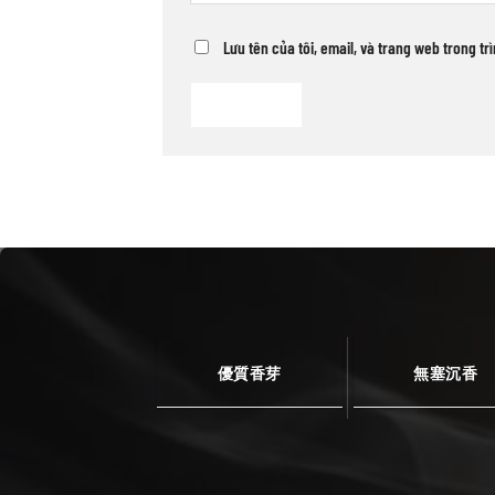
Lưu tên của tôi, email, và trang web trong tr
優質香芽
無塞沉香