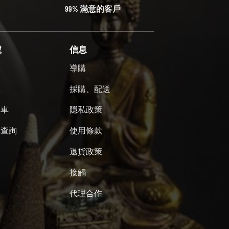
99% 滿意的客戶
號
信息
單
導購
號
採購、配送
物車
隱私政策
單查詢
使用條款
退貨政策
接觸
代理合作