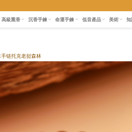
高級熏香
沉香手鍊
命運手鍊
低音產品
美術
知
木手链托克老挝森林