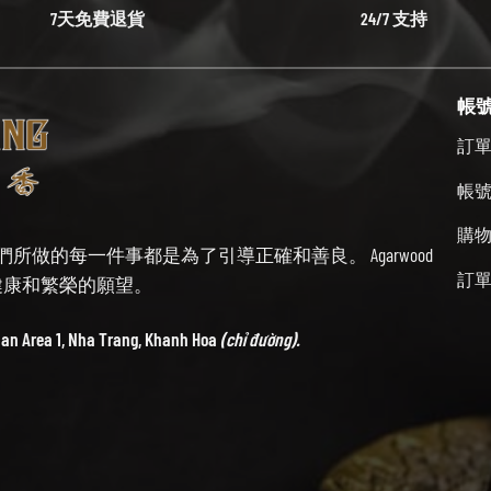
7天免費退貨
24/7 支持
帳
訂
帳
購
始終牢記我們所做的每一件事都是為了引導正確和善良。 Agarwood
訂
帶來健康和繁榮的願望。
ban Area 1, Nha Trang, Khanh Hoa
(chỉ đường).