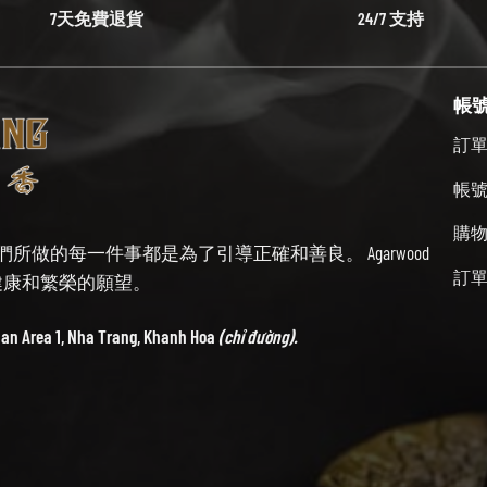
7天免費退貨
24/7 支持
帳
訂
帳
購
始終牢記我們所做的每一件事都是為了引導正確和善良。 Agarwood
訂
帶來健康和繁榮的願望。
ban Area 1, Nha Trang, Khanh Hoa
(chỉ đường).