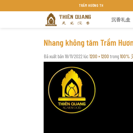
Chuyển
TRẦM HƯƠNG THIÊN QUANG KHÁNH HÒA
đến
沉香礼盒
nội
dung
Nhang không tăm Trầm Hươ
Đã xuất bản
18/11/2022
lúc
1200 × 1200
trong
100