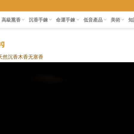
高級熏香
沉香手鍊
命運手鍊
低音產品
美術
知
ng
% 天然沉香木香无塞香