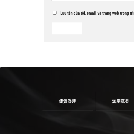
Lưu tên của tôi, email, và trang web trong tr
優質香芽
無塞沉香