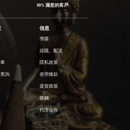
99% 滿意的客戶
號
信息
單
導購
號
採購、配送
物車
隱私政策
單查詢
使用條款
退貨政策
接觸
代理合作