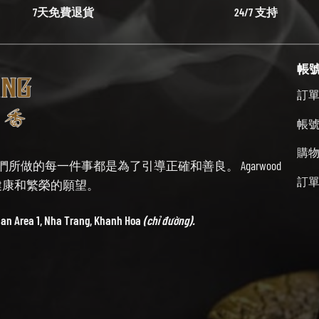
7天免費退貨
24/7 支持
帳
訂
帳
購
始終牢記我們所做的每一件事都是為了引導正確和善良。 Agarwood
訂
帶來健康和繁榮的願望。
ban Area 1, Nha Trang, Khanh Hoa
(chỉ đường).