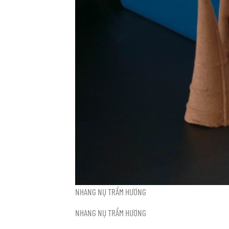
NHANG NỤ TRẦM HƯƠNG
NHANG NỤ TRẦM HƯƠNG