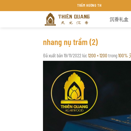
Chuyển
TRẦM HƯƠNG THIÊN QUANG KHÁNH HÒA
đến
沉香礼盒
nội
dung
nhang nụ trầm (2)
Đã xuất bản
19/11/2022
lúc
1200 × 1200
trong
100%