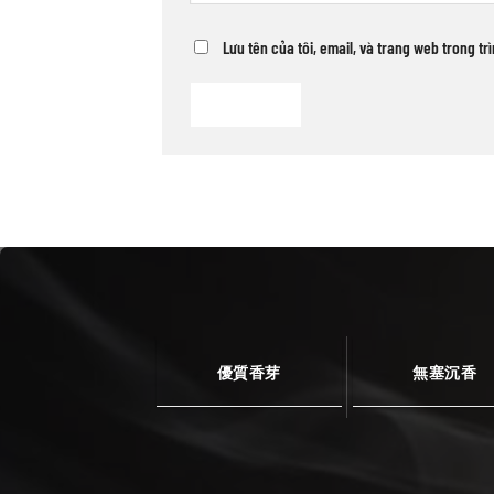
Lưu tên của tôi, email, và trang web trong tr
優質香芽
無塞沉香