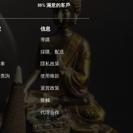
99% 滿意的客戶
號
信息
單
導購
號
採購、配送
物車
隱私政策
單查詢
使用條款
退貨政策
接觸
代理合作