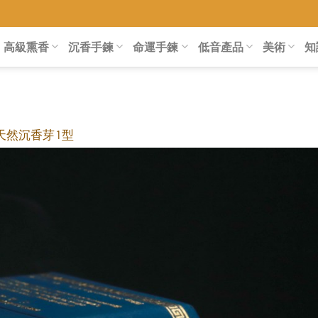
高級熏香
沉香手鍊
命運手鍊
低音產品
美術
知
 天然沉香芽 1 型