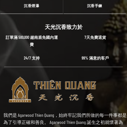
沉香煙瀑
沉香手鍊
天光沉香致力於
訂單滿 500,000 越南盾免國內運
7天免費退貨
費
24/7 支持
99% 滿意的客戶
我們是 Agarwood Thien Quang，始終牢記我們所做的每一件事都是
為了引導正確和善良。 Agarwood Thien Quang 誕生之初就懷著為