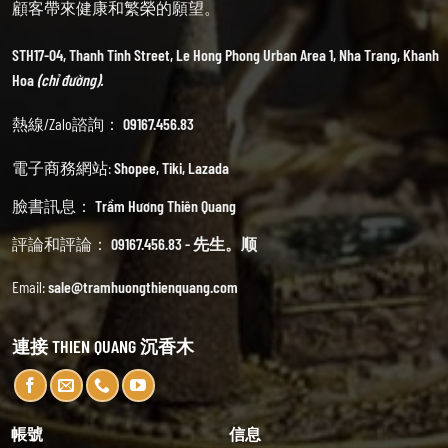
顧客帶來健康和繁榮的願望。
STH17-04, Thanh Tinh Street, Le Hong Phong Urban Area 1, Nha Trang, Khanh
Hoa
(chỉ đường).
熱線/Zalo諮詢：
09167.456.83
電子商務網站:
Shopee
,
Tiki
,
Lazada
臉書訊息：
Trầm Hương Thiên Quang
評論和評論：
09167.456.83 - 先生。顺
Email:
sale@tramhuongthienquang.com
連接 THIEN QUANG 沉香木
帳號
信息