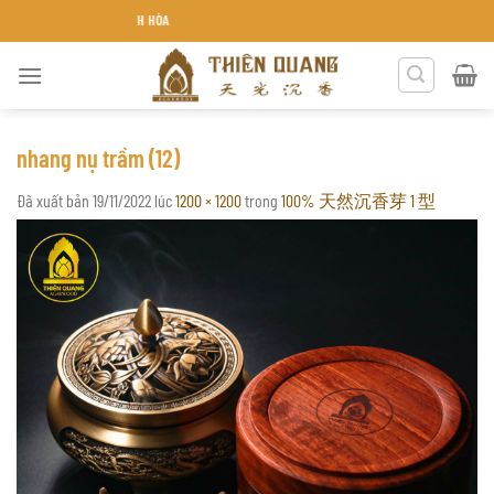
Chuyển
HIÊN QUANG KHÁNH HÒA
đến
nội
dung
nhang nụ trầm (12)
Đã xuất bản
19/11/2022
lúc
1200 × 1200
trong
100% 天然沉香芽 1 型