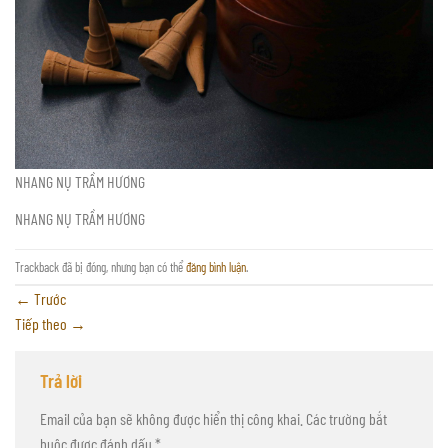
NHANG NỤ TRẦM HƯƠNG
NHANG NỤ TRẦM HƯƠNG
Trackback đã bị đóng, nhưng bạn có thể
đăng bình luận
.
←
Trước
Tiếp theo
→
Trả lời
Email của bạn sẽ không được hiển thị công khai.
Các trường bắt
buộc được đánh dấu
*