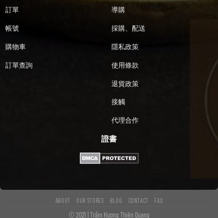
訂單
導購
帳號
採購、配送
購物車
隱私政策
訂單查詢
使用條款
退貨政策
接觸
代理合作
證書
ABOUT
OUR STORES
BLOG
CONTACT
FAQ
© 2021 | Trầm Hương Thiên Quang