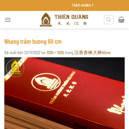
Chuyển
TRẦM HƯƠNG THIÊN QUANG KHÁNH HÒA
đến
nội
dung
Nhang trầm hương 60 cm
Đã xuất bản
23/11/2022
lúc
1200 × 1200
trong
沉香香棒大棒60cm