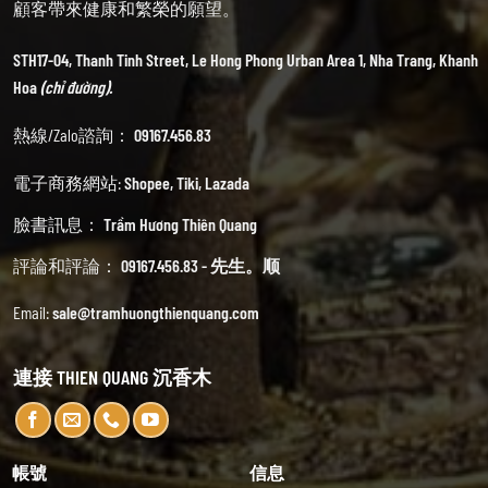
顧客帶來健康和繁榮的願望。
STH17-04, Thanh Tinh Street, Le Hong Phong Urban Area 1, Nha Trang, Khanh
Hoa
(chỉ đường).
熱線/Zalo諮詢：
09167.456.83
電子商務網站:
Shopee
,
Tiki
,
Lazada
臉書訊息：
Trầm Hương Thiên Quang
評論和評論：
09167.456.83 - 先生。顺
Email:
sale@tramhuongthienquang.com
連接 THIEN QUANG 沉香木
帳號
信息