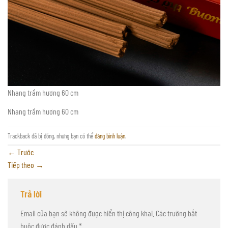
Nhang trầm hương 60 cm
Nhang trầm hương 60 cm
Trackback đã bị đóng, nhưng bạn có thể
đăng bình luận
.
←
Trước
Tiếp theo
→
Trả lời
Email của bạn sẽ không được hiển thị công khai.
Các trường bắt
buộc được đánh dấu
*