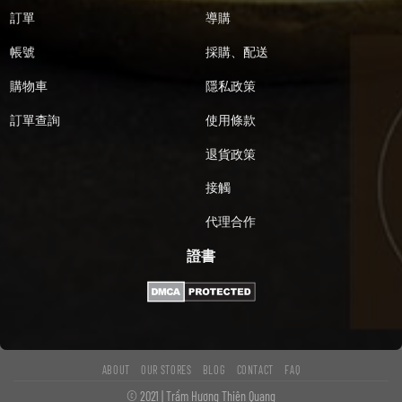
訂單
導購
帳號
採購、配送
購物車
隱私政策
訂單查詢
使用條款
退貨政策
接觸
代理合作
證書
ABOUT
OUR STORES
BLOG
CONTACT
FAQ
© 2021 | Trầm Hương Thiên Quang