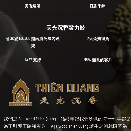
沉香煙瀑
沉香手鍊
天光沉香致力於
訂單滿 500,000 越南盾免國內運
7天免費退貨
費
24/7 支持
99% 滿意的客戶
我們是 Agarwood Thien Quang，始終牢記我們所做的每一件事都是
為了引導正確和善良。 Agarwood Thien Quang 誕生之初就懷著為